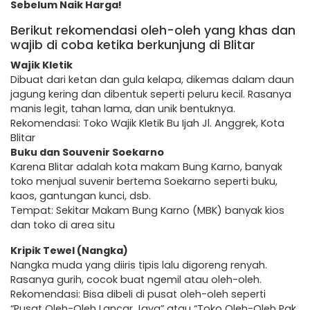
Sebelum Naik Harga!
Berikut rekomendasi oleh-oleh yang khas dan
wajib di coba ketika berkunjung di Blitar
Wajik Kletik
Dibuat dari ketan dan gula kelapa, dikemas dalam daun
jagung kering dan dibentuk seperti peluru kecil. Rasanya
manis legit, tahan lama, dan unik bentuknya.
Rekomendasi: Toko Wajik Kletik Bu Ijah Jl. Anggrek, Kota
Blitar
Buku dan Souvenir Soekarno
Karena Blitar adalah kota makam Bung Karno, banyak
toko menjual suvenir bertema Soekarno seperti buku,
kaos, gantungan kunci, dsb.
Tempat: Sekitar Makam Bung Karno (MBK) banyak kios
dan toko di area situ
Kripik Tewel (Nangka)
Nangka muda yang diiris tipis lalu digoreng renyah.
Rasanya gurih, cocok buat ngemil atau oleh-oleh.
Rekomendasi: Bisa dibeli di pusat oleh-oleh seperti
“Pusat Oleh-Oleh Lancar Jaya” atau “Toko Oleh-Oleh Pak