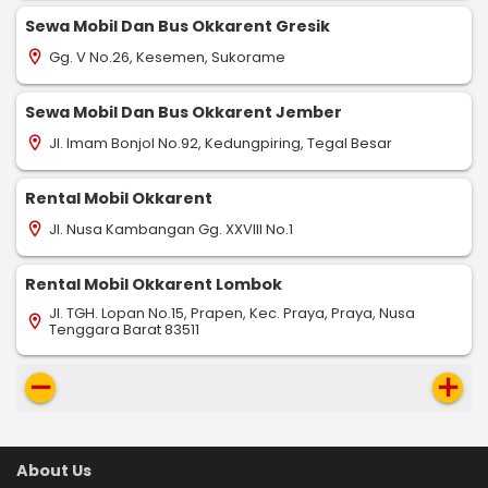
Sewa Mobil Dan Bus Okkarent Gresik
Gg. V No.26, Kesemen, Sukorame
location_on
Sewa Mobil Dan Bus Okkarent Jember
Jl. Imam Bonjol No.92, Kedungpiring, Tegal Besar
location_on
Rental Mobil Okkarent
Jl. Nusa Kambangan Gg. XXVIII No.1
location_on
Rental Mobil Okkarent Lombok
Jl. TGH. Lopan No.15, Prapen, Kec. Praya, Praya, Nusa
location_on
Tenggara Barat 83511
remove
add
About Us