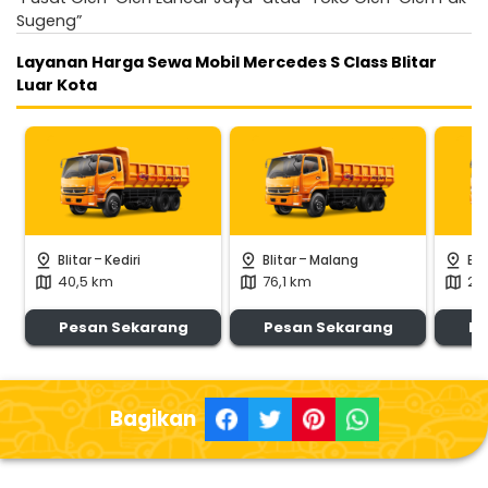
Sugeng”
Layanan Harga Sewa Mobil Mercedes S Class Blitar
Luar Kota
-
-
pin_drop
pin_drop
pin_drop
Blitar
Kediri
Blitar
Malang
Bli
40,5 km
76,1 km
29
map
map
map
Pesan Sekarang
Pesan Sekarang
Pe
Bagikan