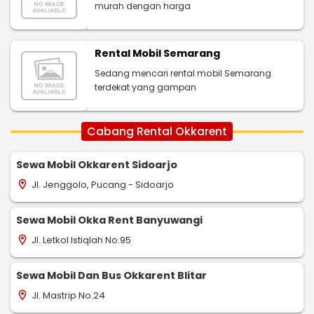
murah dengan harga
Rental Mobil Semarang
Sedang mencari rental mobil Semarang
terdekat yang gampan
Cabang Rental Okkarent
Sewa Mobil Okkarent Sidoarjo
Jl. Jenggolo, Pucang - Sidoarjo
location_on
Sewa Mobil Okka Rent Banyuwangi
Jl. Letkol Istiqlah No.95
location_on
Sewa Mobil Dan Bus Okkarent Blitar
Jl. Mastrip No.24
location_on