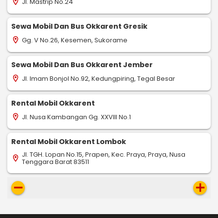
Jl. Mastrip No.24
location_on
Sewa Mobil Dan Bus Okkarent Gresik
Gg. V No.26, Kesemen, Sukorame
location_on
Sewa Mobil Dan Bus Okkarent Jember
Jl. Imam Bonjol No.92, Kedungpiring, Tegal Besar
location_on
Rental Mobil Okkarent
Jl. Nusa Kambangan Gg. XXVIII No.1
location_on
Rental Mobil Okkarent Lombok
Jl. TGH. Lopan No.15, Prapen, Kec. Praya, Praya, Nusa
location_on
Tenggara Barat 83511
remove
add