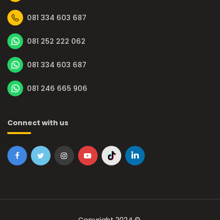
081 334 603 687
081 252 222 062
081 334 603 687
081 246 665 906
Connect with us