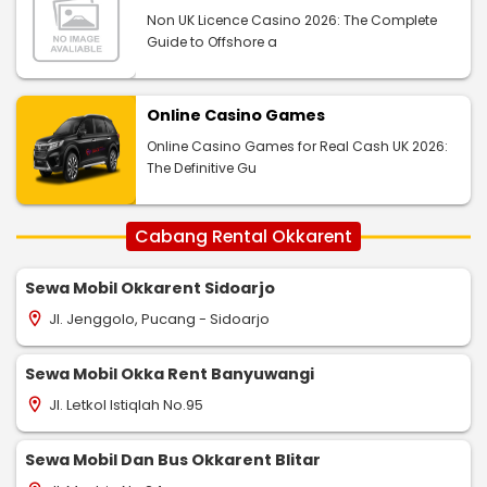
Non UK Licence Casino 2026: The Complete
Guide to Offshore a
Online Casino Games
Online Casino Games for Real Cash UK 2026:
The Definitive Gu
Cabang Rental Okkarent
Sewa Mobil Okkarent Sidoarjo
Jl. Jenggolo, Pucang - Sidoarjo
location_on
Sewa Mobil Okka Rent Banyuwangi
Jl. Letkol Istiqlah No.95
location_on
Sewa Mobil Dan Bus Okkarent Blitar