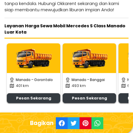
tanpa kendala. Hubungi Okkarent sekarang dan kami
siap membantu mewujudkan liburan impian Anda!
Layanan Harga Sewa Mobil Mercedes S Class Manado
Luar Kota
-
-
pin_drop
pin_drop
pin_drop
Manado
Gorontalo
Manado
Banggai
Ma
401 km
493 km
66
map
map
map
Pesan Sekarang
Pesan Sekarang
Pe
Bagikan