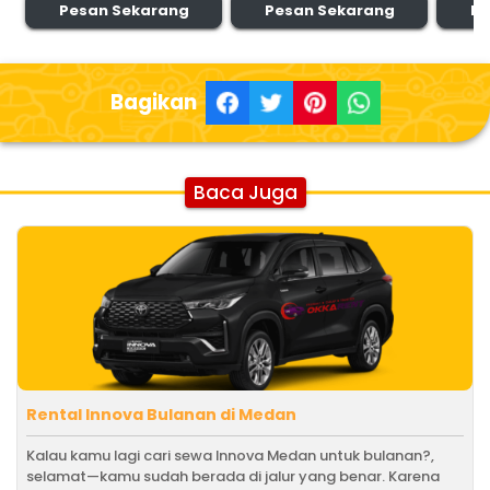
Pesan Sekarang
Pesan Sekarang
Pe
Bagikan
Baca Juga
Rental Innova Bulanan di Medan
Kalau kamu lagi cari sewa Innova Medan untuk bulanan?,
selamat—kamu sudah berada di jalur yang benar. Karena