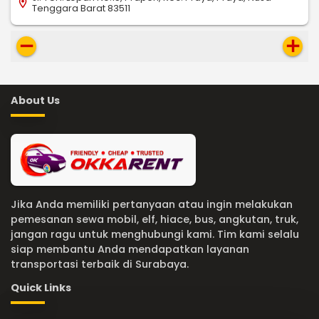
location_on
Tenggara Barat 83511
remove
add
About Us
Jika Anda memiliki pertanyaan atau ingin melakukan
pemesanan sewa mobil, elf, hiace, bus, angkutan, truk,
jangan ragu untuk menghubungi kami. Tim kami selalu
siap membantu Anda mendapatkan layanan
transportasi terbaik di Surabaya.
Quick Links