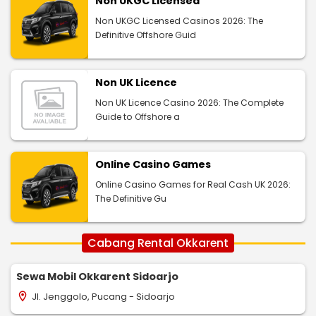
Non UKGC Licensed
Non UKGC Licensed Casinos 2026: The
Definitive Offshore Guid
Non UK Licence
Non UK Licence Casino 2026: The Complete
Guide to Offshore a
Online Casino Games
Online Casino Games for Real Cash UK 2026:
The Definitive Gu
Cabang Rental Okkarent
Sewa Mobil Okkarent Sidoarjo
Jl. Jenggolo, Pucang - Sidoarjo
location_on