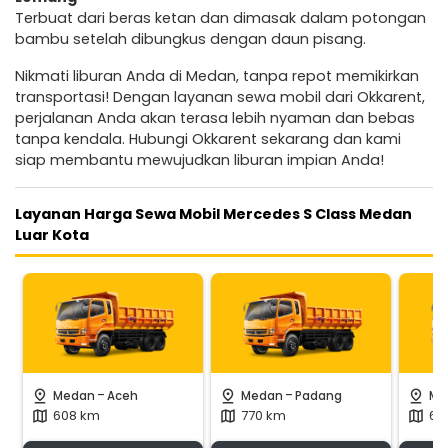
Terbuat dari beras ketan dan dimasak dalam potongan
bambu setelah dibungkus dengan daun pisang.
Nikmati liburan Anda di Medan, tanpa repot memikirkan
transportasi! Dengan layanan sewa mobil dari Okkarent,
perjalanan Anda akan terasa lebih nyaman dan bebas
tanpa kendala. Hubungi Okkarent sekarang dan kami
siap membantu mewujudkan liburan impian Anda!
Layanan Harga Sewa Mobil Mercedes S Class Medan
Luar Kota
-
-
pin_drop
pin_drop
pin_drop
Medan
Aceh
Medan
Padang
Me
608 km
770 km
69
map
map
map