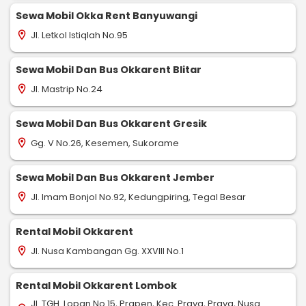
Sewa Mobil Okka Rent Banyuwangi
Jl. Letkol Istiqlah No.95
location_on
Sewa Mobil Dan Bus Okkarent Blitar
Jl. Mastrip No.24
location_on
Sewa Mobil Dan Bus Okkarent Gresik
Gg. V No.26, Kesemen, Sukorame
location_on
Sewa Mobil Dan Bus Okkarent Jember
Jl. Imam Bonjol No.92, Kedungpiring, Tegal Besar
location_on
Rental Mobil Okkarent
Jl. Nusa Kambangan Gg. XXVIII No.1
location_on
Rental Mobil Okkarent Lombok
Jl. TGH. Lopan No.15, Prapen, Kec. Praya, Praya, Nusa