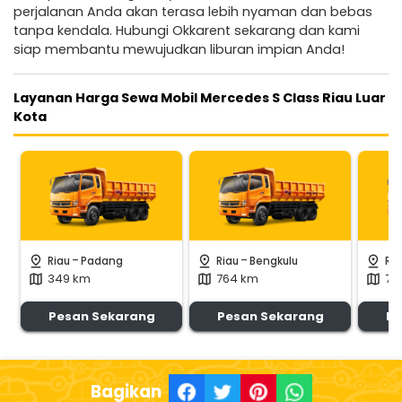
perjalanan Anda akan terasa lebih nyaman dan bebas
tanpa kendala. Hubungi Okkarent sekarang dan kami
siap membantu mewujudkan liburan impian Anda!
Layanan Harga Sewa Mobil Mercedes S Class Riau Luar
Kota
-
-
pin_drop
pin_drop
pin_drop
Riau
Padang
Riau
Bengkulu
Ria
349 km
764 km
70
map
map
map
Pesan Sekarang
Pesan Sekarang
Pe
Bagikan