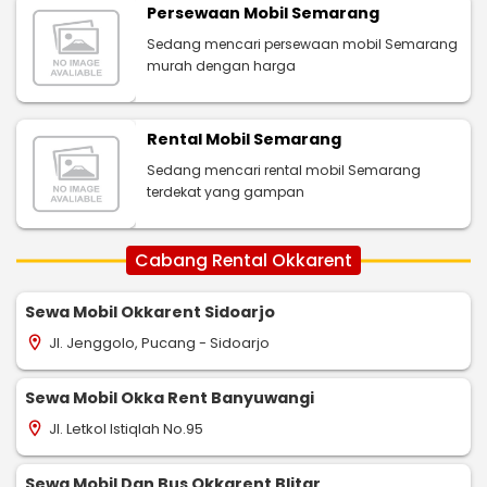
Persewaan Mobil Semarang
Sedang mencari persewaan mobil Semarang
murah dengan harga
Rental Mobil Semarang
Sedang mencari rental mobil Semarang
terdekat yang gampan
Cabang Rental Okkarent
Sewa Mobil Okkarent Sidoarjo
Jl. Jenggolo, Pucang - Sidoarjo
location_on
Sewa Mobil Okka Rent Banyuwangi
Jl. Letkol Istiqlah No.95
location_on
Sewa Mobil Dan Bus Okkarent Blitar