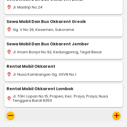
Jl. Mastrip No.24
location_on
Sewa Mobil Dan Bus Okkarent Gresik
Gg. V No.26, Kesemen, Sukorame
location_on
Sewa Mobil Dan Bus Okkarent Jember
Jl. Imam Bonjol No.92, Kedungpiring, Tegal Besar
location_on
Rental Mobil Okkarent
Jl. Nusa Kambangan Gg. XXVIII No.1
location_on
Rental Mobil Okkarent Lombok
Jl. TGH. Lopan No.15, Prapen, Kec. Praya, Praya, Nusa
location_on
Tenggara Barat 83511
remove
add