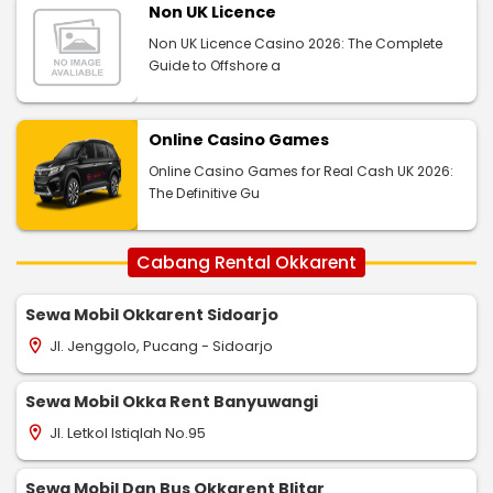
Non UK Licence
Non UK Licence Casino 2026: The Complete
Guide to Offshore a
Online Casino Games
Online Casino Games for Real Cash UK 2026:
The Definitive Gu
Cabang Rental Okkarent
Sewa Mobil Okkarent Sidoarjo
Jl. Jenggolo, Pucang - Sidoarjo
location_on
Sewa Mobil Okka Rent Banyuwangi
Jl. Letkol Istiqlah No.95
location_on
Sewa Mobil Dan Bus Okkarent Blitar