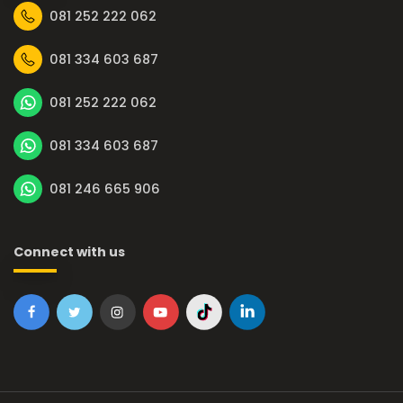
081 252 222 062
081 334 603 687
081 252 222 062
081 334 603 687
081 246 665 906
Connect with us