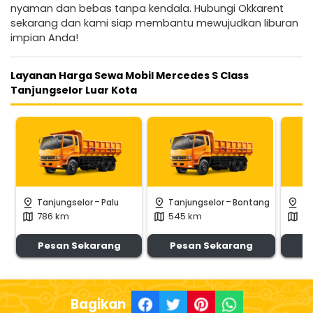
nyaman dan bebas tanpa kendala. Hubungi Okkarent
sekarang dan kami siap membantu mewujudkan liburan
impian Anda!
Layanan Harga Sewa Mobil Mercedes S Class
Tanjungselor Luar Kota
-
-
pin_drop
pin_drop
pin_drop
Tanjungselor
Palu
Tanjungselor
Bontang
Ta
786 km
545 km
24
map
map
map
Pesan Sekarang
Pesan Sekarang
P
Bagikan