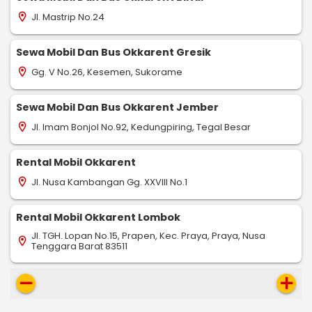
Jl. Mastrip No.24
location_on
Sewa Mobil Dan Bus Okkarent Gresik
Gg. V No.26, Kesemen, Sukorame
location_on
Sewa Mobil Dan Bus Okkarent Jember
Jl. Imam Bonjol No.92, Kedungpiring, Tegal Besar
location_on
Rental Mobil Okkarent
Jl. Nusa Kambangan Gg. XXVIII No.1
location_on
Rental Mobil Okkarent Lombok
Jl. TGH. Lopan No.15, Prapen, Kec. Praya, Praya, Nusa
location_on
Tenggara Barat 83511
remove
add