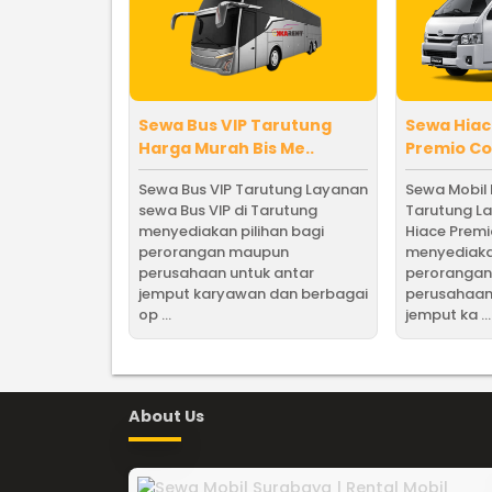
Sewa Bus VIP Tarutung
Sewa Hiac
Harga Murah Bis Me..
Premio Co
Sewa Bus VIP Tarutung Layanan
Sewa Mobil 
sewa Bus VIP di Tarutung
Tarutung L
menyediakan pilihan bagi
Hiace Premi
perorangan maupun
menyediakan
perusahaan untuk antar
peroranga
jemput karyawan dan berbagai
perusahaan
op ...
jemput ka ...
About Us