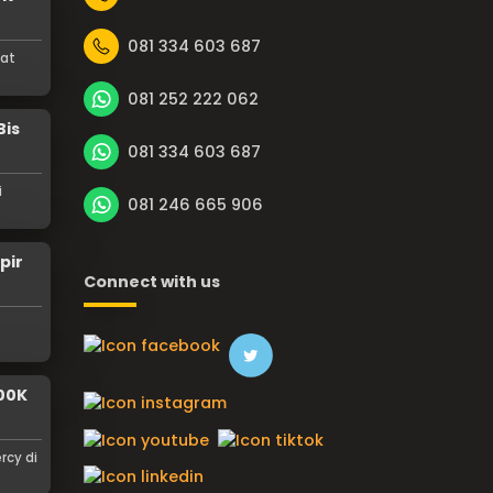
081 334 603 687
mat
081 252 222 062
Bis
081 334 603 687
i
081 246 665 906
pir
Connect with us
00K
rcy di