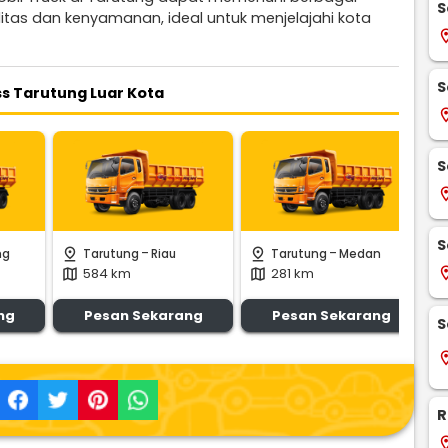
S
litas dan kenyamanan, ideal untuk menjelajahi kota
locati
S
s Tarutung Luar Kota
locati
S
locati
S
-
-
pin_drop
pin_drop
pin_
ng
Tarutung
Riau
Tarutung
Medan
locati
584 km
281 km
map
map
m
ng
Pesan Sekarang
Pesan Sekarang
S
locati
R
locati