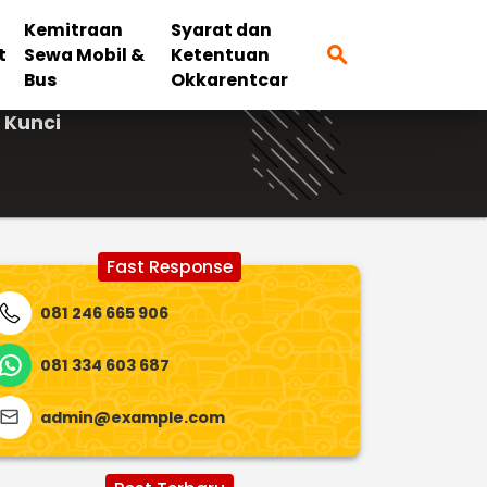
Kemitraan
Syarat dan
search
t
Sewa Mobil &
Ketentuan
Bus
Okkarentcar
 Kunci
Fast Response
081 246 665 906
081 334 603 687
admin@example.com