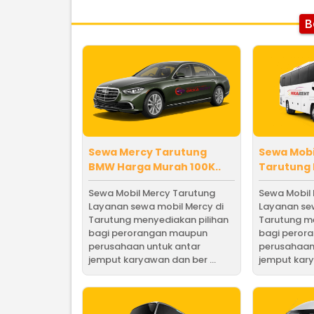
B
Sewa Mercy Tarutung
Sewa Mob
BMW Harga Murah 100K..
Tarutung 
Sewa Mobil Mercy Tarutung
Sewa Mobil
Layanan sewa mobil Mercy di
Layanan se
Tarutung menyediakan pilihan
Tarutung me
bagi perorangan maupun
bagi peror
perusahaan untuk antar
perusahaan
jemput karyawan dan ber ...
jemput kary