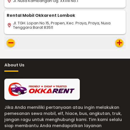
Jl. Nusa Kambangan Gg. XXVIII No.1
location_on
Rental Mobil Okkarent Lombok
Jl. TGH. Lopan No.15, Prapen, Kec. Praya, Praya, Nusa
location_on
Tenggara Barat 83511
remove
add
About Us
Jika Anda memiliki pertanyaan atau ingin melakukan
pemesanan sewa mobil, elf, hiace, bus, angkutan, truk,
jangan ragu untuk menghubungi kami. Tim kami selalu
siap membantu Anda mendapatkan layanan