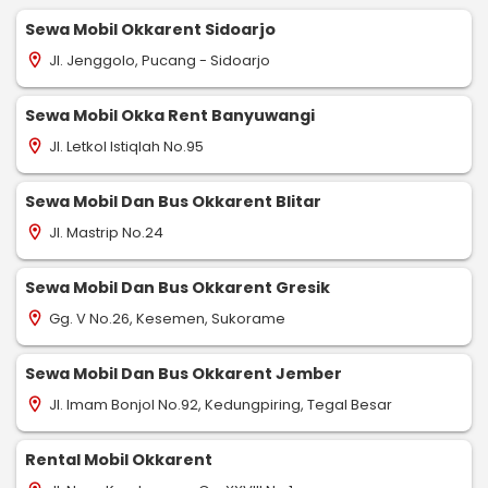
Sewa Mobil Okkarent Sidoarjo
Jl. Jenggolo, Pucang - Sidoarjo
location_on
Sewa Mobil Okka Rent Banyuwangi
Jl. Letkol Istiqlah No.95
location_on
Sewa Mobil Dan Bus Okkarent Blitar
Jl. Mastrip No.24
location_on
Sewa Mobil Dan Bus Okkarent Gresik
Gg. V No.26, Kesemen, Sukorame
location_on
Sewa Mobil Dan Bus Okkarent Jember
Jl. Imam Bonjol No.92, Kedungpiring, Tegal Besar
location_on
Rental Mobil Okkarent