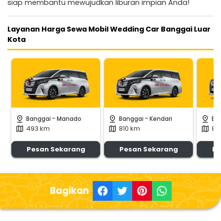
siap membantu mewujudkan liburan impian Anda!
Layanan Harga Sewa Mobil Wedding Car Banggai Luar
Kota
-
-
pin_drop
pin_drop
pin_drop
Banggai
Manado
Banggai
Kendari
Ba
493 km
810 km
89
map
map
map
Pesan Sekarang
Pesan Sekarang
Pe
Bagikan