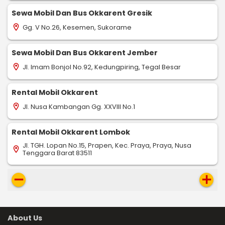
Sewa Mobil Dan Bus Okkarent Gresik
Gg. V No.26, Kesemen, Sukorame
location_on
Sewa Mobil Dan Bus Okkarent Jember
Jl. Imam Bonjol No.92, Kedungpiring, Tegal Besar
location_on
Rental Mobil Okkarent
Jl. Nusa Kambangan Gg. XXVIII No.1
location_on
Rental Mobil Okkarent Lombok
Jl. TGH. Lopan No.15, Prapen, Kec. Praya, Praya, Nusa
location_on
Tenggara Barat 83511
remove
add
About Us