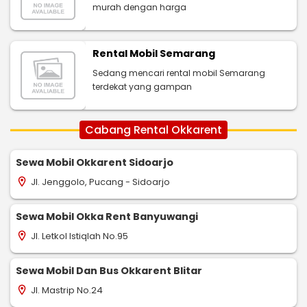
murah dengan harga
Rental Mobil Semarang
Sedang mencari rental mobil Semarang
terdekat yang gampan
Cabang Rental Okkarent
Sewa Mobil Okkarent Sidoarjo
Jl. Jenggolo, Pucang - Sidoarjo
location_on
Sewa Mobil Okka Rent Banyuwangi
Jl. Letkol Istiqlah No.95
location_on
Sewa Mobil Dan Bus Okkarent Blitar
Jl. Mastrip No.24
location_on