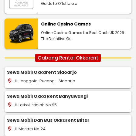
Guide to Offshore a
Online Casino Games
Online Casino Games for Real Cash UK 2026:
The Definitive Gu
Cabang Rental Okkarent
Sewa Mobil Okkarent Sidoarjo
Jl. Jenggolo, Pucang - Sidoarjo
location_on
Sewa Mobil Okka Rent Banyuwangi
Jl. Letkol Istiqlah No.95
location_on
Sewa Mobil Dan Bus Okkarent Blitar
Jl. Mastrip No.24
location_on