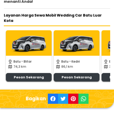
menanti Anda!
Layanan Harga Sewa Mobil Wedding Car Batu Luar
Kota
-
-
pin_drop
pin_drop
pin_drop
Batu
Blitar
Batu
Kediri
Ba
74,3 km
86,1 km
32
map
map
map
Pesan Sekarang
Pesan Sekarang
Pe
Bagikan