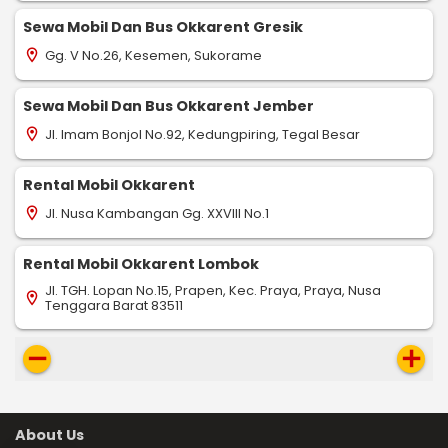
Sewa Mobil Dan Bus Okkarent Gresik
Gg. V No.26, Kesemen, Sukorame
location_on
Sewa Mobil Dan Bus Okkarent Jember
Jl. Imam Bonjol No.92, Kedungpiring, Tegal Besar
location_on
Rental Mobil Okkarent
Jl. Nusa Kambangan Gg. XXVIII No.1
location_on
Rental Mobil Okkarent Lombok
Jl. TGH. Lopan No.15, Prapen, Kec. Praya, Praya, Nusa
location_on
Tenggara Barat 83511
remove
add
About Us