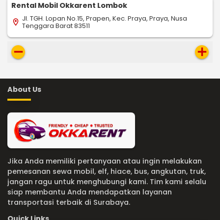
Rental Mobil Okkarent Lombok
Jl. TGH. Lopan No.15, Prapen, Kec. Praya, Praya, Nusa
location_on
Tenggara Barat 83511
remove
add
About Us
Jika Anda memiliki pertanyaan atau ingin melakukan
pemesanan sewa mobil, elf, hiace, bus, angkutan, truk,
jangan ragu untuk menghubungi kami. Tim kami selalu
siap membantu Anda mendapatkan layanan
transportasi terbaik di Surabaya.
Quick Links