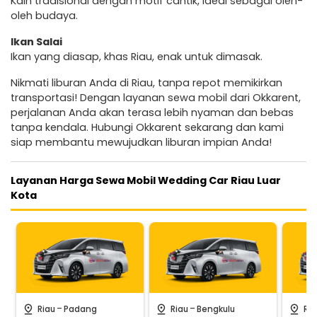
Kain tradisional dengan motif cantik, ideal sebagai oleh-
oleh budaya.
Ikan Salai
Ikan yang diasap, khas Riau, enak untuk dimasak.
Nikmati liburan Anda di Riau, tanpa repot memikirkan
transportasi! Dengan layanan sewa mobil dari Okkarent,
perjalanan Anda akan terasa lebih nyaman dan bebas
tanpa kendala. Hubungi Okkarent sekarang dan kami
siap membantu mewujudkan liburan impian Anda!
Layanan Harga Sewa Mobil Wedding Car Riau Luar
Kota
-
-
pin_drop
pin_drop
pin_drop
Riau
Padang
Riau
Bengkulu
Ria