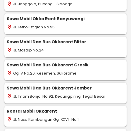
Jl. Jenggolo, Pucang - Sidoarjo
location_on
Sewa Mobil Okka Rent Banyuwangi
Jl. Letkol Istiqlah No.95
location_on
Sewa Mobil Dan Bus Okkarent Blitar
Jl. Mastrip No.24
location_on
Sewa Mobil Dan Bus Okkarent Gresik
Gg. V No.26, Kesemen, Sukorame
location_on
Sewa Mobil Dan Bus Okkarent Jember
Jl. Imam Bonjol No.92, Kedungpiring, Tegal Besar
location_on
Rental Mobil Okkarent
Jl. Nusa Kambangan Gg. XXVIII No.1
location_on