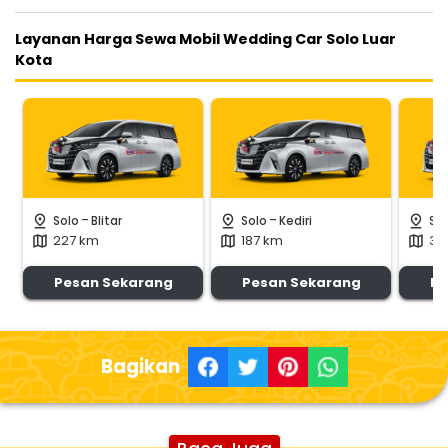
Layanan Harga Sewa Mobil Wedding Car Solo Luar
Kota
-
-
pin_drop
pin_drop
pin_drop
Solo
Blitar
Solo
Kediri
So
227 km
187 km
32
map
map
map
Pesan Sekarang
Pesan Sekarang
Pe
Bagikan