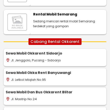
Rental Mobil Semarang
Sedang mencari rental mobil Semarang
terdekat yang gampan
Cabang Rental Okkarent
Sewa Mobil Okkarent Sidoarjo
Jl. Jenggolo, Pucang - Sidoarjo
location_on
Sewa Mobil Okka Rent Banyuwangi
Jl. Letkol Istiqlah No.95
location_on
Sewa Mobil Dan Bus Okkarent Blitar
Jl. Mastrip No.24
location_on