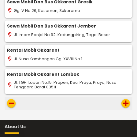
Sewa Mobil Dan Bus Okkarent Gresik
Gg. V No.26, Kesemen, Sukorame
location_on
Sewa Mobil Dan Bus Okkarent Jember
Jl. Imam Bonjol No.92, Kedungpiring, Tegal Besar
location_on
Rental Mobil Okkarent
Jl. Nusa Kambangan Gg. XXVIII No.1
location_on
Rental Mobil Okkarent Lombok
Jl. TGH. Lopan No.15, Prapen, Kec. Praya, Praya, Nusa
location_on
Tenggara Barat 83511
remove
add
About Us