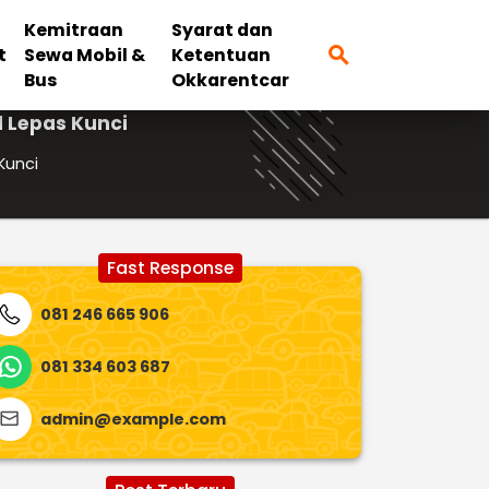
Kemitraan
Syarat dan
search
t
Sewa Mobil &
Ketentuan
Bus
Okkarentcar
 Lepas Kunci
Kunci
Fast Response
081 246 665 906
081 334 603 687
admin@example.com