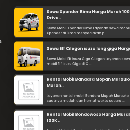
Sewa Xpander Bima Harga Murah 10
Drive..
Sewa Mobil Xpander Bima Layanan sewa mobil
Xpander di Bima menyediakan p ...
e,
Sewa Elf Cilegon isuzu long giga Harga
Sewa Mobil Elf Isuzu Giga Cilegon Layanan sew
mobil Elf Isuzu Giga di C ...
Rental Mobil Bandara Mopah Merauk
Murah..
Layanan rental mobil Bandara Mopah Merauke
saatnya mudah dan hemat waktu secara ...
Rental Mobil Bondowoso Harga Mura
100K ..