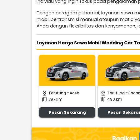
individu yang ingin fokus pada pengalaman 
Dengan beragam pilihan ini, layanan sewa m
mobil bertransmisi manual ataupun matic y
Anda dengan fleksibilitas dan kenyamanan, id
Layanan Harga Sewa Mobil Wedding Car Ta
-
-
pin_drop
pin_drop
Tarutung
Aceh
Tarutung
Pada
797 km
490 km
map
map
Pesan Sekarang
Pesan Sekara
Bagikan