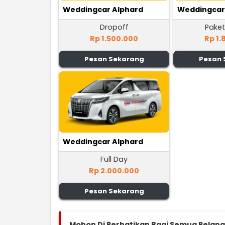
Weddingcar Alphard
Weddingcar
Dropoff
Paket
Rp 1.500.000
Rp 1.
Pesan Sekarang
Pesan 
Weddingcar Alphard
Full Day
Rp 2.000.000
Pesan Sekarang
Mohon Di Perhatikan Bagi Semua Pelan