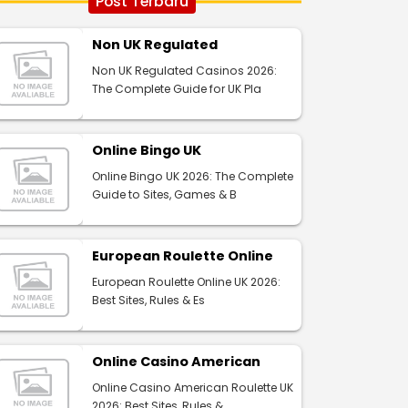
Post Terbaru
Non UK Regulated
Non UK Regulated Casinos 2026:
The Complete Guide for UK Pla
Online Bingo UK
Online Bingo UK 2026: The Complete
Guide to Sites, Games & B
European Roulette Online
European Roulette Online UK 2026:
Best Sites, Rules & Es
Online Casino American
Online Casino American Roulette UK
2026: Best Sites, Rules &