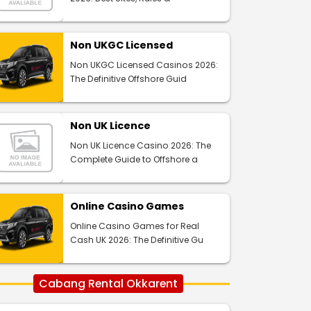
Non UKGC Licensed
Non UKGC Licensed Casinos 2026:
The Definitive Offshore Guid
Non UK Licence
Non UK Licence Casino 2026: The
Complete Guide to Offshore a
Online Casino Games
Online Casino Games for Real
Cash UK 2026: The Definitive Gu
Cabang Rental Okkarent