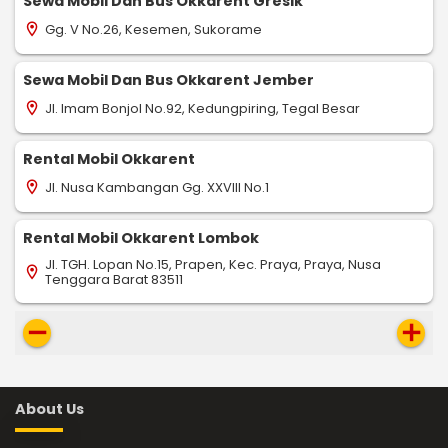
Sewa Mobil Dan Bus Okkarent Gresik
Gg. V No.26, Kesemen, Sukorame
location_on
Sewa Mobil Dan Bus Okkarent Jember
Jl. Imam Bonjol No.92, Kedungpiring, Tegal Besar
location_on
Rental Mobil Okkarent
Jl. Nusa Kambangan Gg. XXVIII No.1
location_on
Rental Mobil Okkarent Lombok
Jl. TGH. Lopan No.15, Prapen, Kec. Praya, Praya, Nusa
location_on
Tenggara Barat 83511
remove
add
About Us