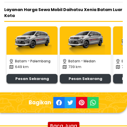
Layanan Harga Sewa Mobil Daihatsu Xenia Batam Luar
Kota
-
-
pin_drop
pin_drop
pin_drop
Batam
Palembang
Batam
Medan
Ba
649 km
739 km
75
map
map
map
Pesan Sekarang
Pesan Sekarang
Pe
Bagikan
Baca Juga