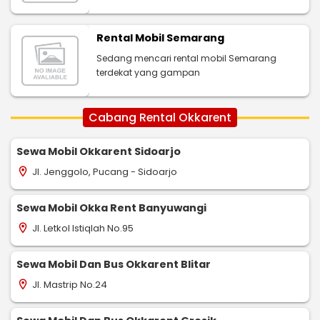
Rental Mobil Semarang
Sedang mencari rental mobil Semarang
terdekat yang gampan
Cabang Rental Okkarent
Sewa Mobil Okkarent Sidoarjo
Jl. Jenggolo, Pucang - Sidoarjo
location_on
Sewa Mobil Okka Rent Banyuwangi
Jl. Letkol Istiqlah No.95
location_on
Sewa Mobil Dan Bus Okkarent Blitar
Jl. Mastrip No.24
location_on