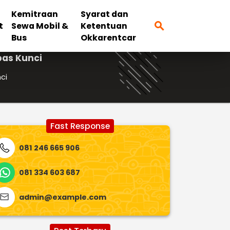
Kemitraan
Syarat dan
search
t
Sewa Mobil &
Ketentuan
Bus
Okkarentcar
pas Kunci
ci
Fast Response
081 246 665 906
081 334 603 687
admin@example.com