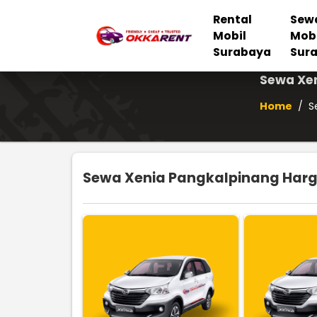
Rental
Sew
Mobil
Mob
Surabaya
Sur
Sewa Xen
Home
/
S
Sewa Xenia Pangkalpinang Harga