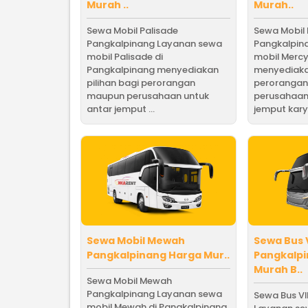
Murah ..
Murah..
Sewa Mobil Palisade
Sewa Mobil
Pangkalpinang Layanan sewa
Pangkalpin
mobil Palisade di
mobil Mercy
Pangkalpinang menyediakan
menyediakan
pilihan bagi perorangan
peroranga
maupun perusahaan untuk
perusahaan
antar jemput ...
jemput karya
Sewa Mobil Mewah
Sewa Bus 
Pangkalpinang Harga Mur..
Pangkalp
Murah B..
Sewa Mobil Mewah
Pangkalpinang Layanan sewa
Sewa Bus V
mobil Mewah di Pangkalpinang