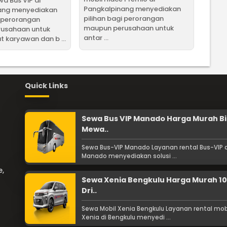
a Bus VIP di
Pangkalpinang menyediakan
ang menyediakan
pilihan bagi perorangan
i perorangan
maupun perusahaan untuk
usahaan untuk
antar ...
t karyawan dan b ...
Quick Links
Sewa Bus VIP Manado Harga Murah Bi
Mewa..
Sewa Bus-VIP Manado Layanan rental Bus-VIP d
Manado menyediakan solusi ...
e,
Sewa Xenia Bengkulu Harga Murah 1
Dri..
Sewa Mobil Xenia Bengkulu Layanan rental mob
Xenia di Bengkulu menyedi ...