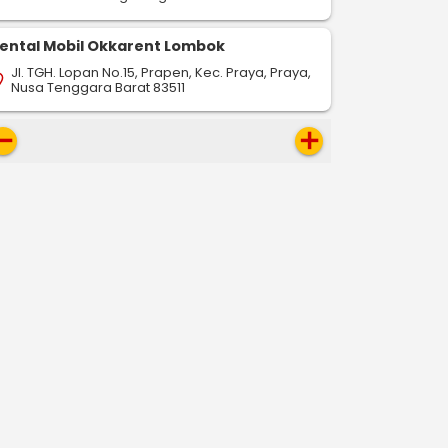
-
-
pin_drop
pin_drop
ulu
Pangkalpinang
Bandarlampung
Pangkalpinang
Jakar
585 km
796 km
map
map
ental Mobil Okkarent Lombok
Pesan Sekarang
Pesan Sekarang
Jl. TGH. Lopan No.15, Prapen, Kec. Praya, Praya,
on_on
Nusa Tenggara Barat 83511
move
add