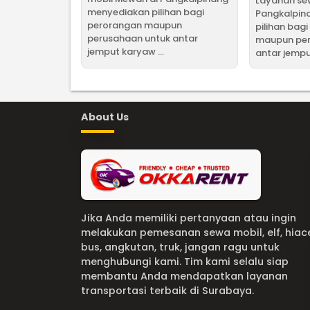
Layanan sew
menyediakan pilihan bagi
Pangkalpin
perorangan maupun
pilihan bag
perusahaan untuk antar
maupun per
jemput karyaw ...
antar jempu
About Us
Jika Anda memiliki pertanyaan atau ingin
melakukan pemesanan sewa mobil, elf, hiac
bus, angkutan, truk, jangan ragu untuk
menghubungi kami. Tim kami selalu siap
membantu Anda mendapatkan layanan
transportasi terbaik di Surabaya.