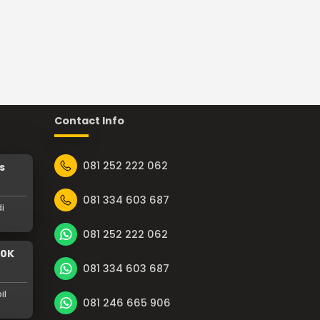
Contact Info
081 252 222 062
s
081 334 603 687
i
081 252 222 062
00K
081 334 603 687
il
081 246 665 906