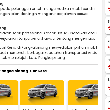
S
ng
epada pelanggan untuk mengemudikan mobil sendiri.
locati
engan jalan dan ingin mengatur perjalanan sesuai
S
nang
locati
diakan sopir profesional. Cocok untuk wisatawan atau
perjalanan tanpa perlu khawatir tentang mengemudi.
S
bil Xenia di Pangkalpinang menyediakan pilihan mobil
locati
apat memenuhi berbagai kebutuhan transportasi Anda
ntuk menjelajahi kota Pangkalpinang.
S
locati
Pangkalpinang Luar Kota
S
locati
R
locati