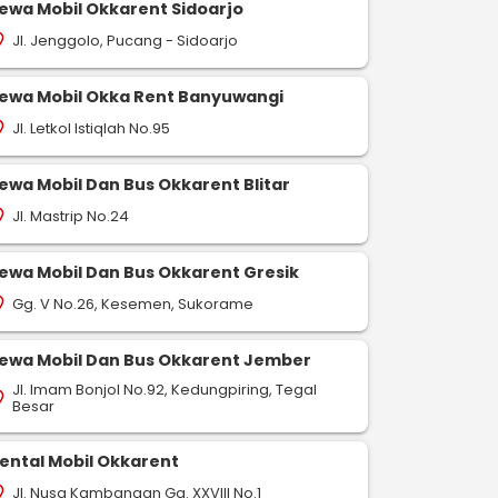
ewa Mobil Okkarent Sidoarjo
Jl. Jenggolo, Pucang - Sidoarjo
on_on
ewa Mobil Okka Rent Banyuwangi
Jl. Letkol Istiqlah No.95
on_on
ewa Mobil Dan Bus Okkarent Blitar
Jl. Mastrip No.24
on_on
ewa Mobil Dan Bus Okkarent Gresik
Gg. V No.26, Kesemen, Sukorame
on_on
ewa Mobil Dan Bus Okkarent Jember
Jl. Imam Bonjol No.92, Kedungpiring, Tegal
on_on
Besar
ental Mobil Okkarent
Jl. Nusa Kambangan Gg. XXVIII No.1
on_on