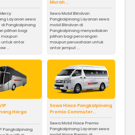
Murah ..
 Mercy
Sewa Mobil Blindvan
ang Layanan sewa
Pangkalpinang Layanan sewa
 di Pangkalpinang
mobil Blindvan di
 pilihan bagi
Pangkalpinang menyediakan
n maupun
pilihan bagi perorangan
 untuk antar
maupun perusahaan untuk
w ...
antar jemput ...
VIP
Sewa Hiace Pangkalpinang
inang Harga
Premio Commuter..
Sewa Mobil Hiace Premio
Pangkalpinang Layanan sewa
IP Pangkalpinang
mobil Hiace Premio di