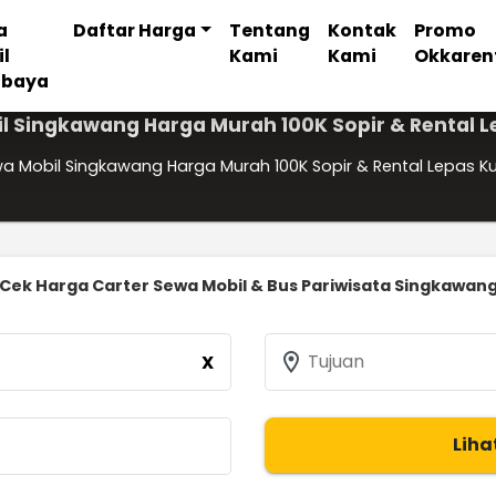
a
Daftar Harga
Tentang
Kontak
Promo
il
Kami
Kami
Okkaren
abaya
l Singkawang Harga Murah 100K Sopir & Rental L
a Mobil Singkawang Harga Murah 100K Sopir & Rental Lepas K
Cek Harga Carter Sewa Mobil & Bus Pariwisata Singkawan
location_on
Tujuan
X
Liha