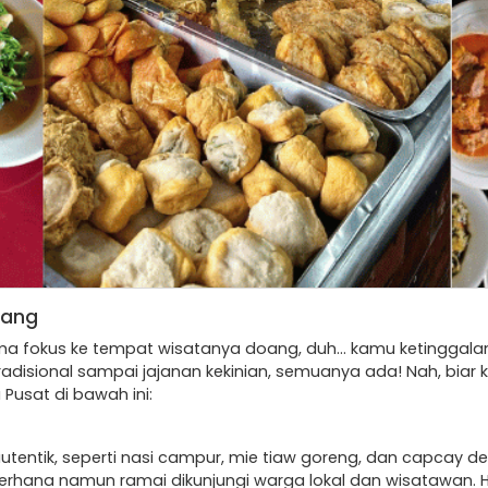
wang
a fokus ke tempat wisatanya doang, duh… kamu ketinggalan b
 tradisional sampai jajanan kekinian, semuanya ada! Nah, b
 Pusat di bawah ini:
tentik, seperti nasi campur, mie tiaw goreng, dan capcay d
erhana namun ramai dikunjungi warga lokal dan wisatawan. H