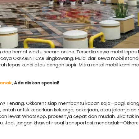
 dan hemat waktu secara online. Tersedia sewa mobil lepas k
percaya OKKARENTCAR Singkawang. Mulai dari sewa mobil sta
ah lepas kunci atau dengan sopir. Mitra rental mobil kami m
ianak
, Ada diskon spesial!
m? Tenang, Okkarent siap membantu kapan saja—pagi, siang, 
tah untuk keperluan keluarga, pekerjaan, atau jalan-jalan m
n lewat WhatsApp, prosesnya cepat dan mudah. Jika tak ingi
. Jadi, jangan khawatir soal transportasi mendadak—Okkaren