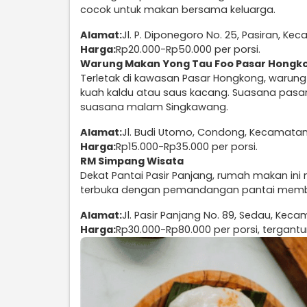
cocok untuk makan bersama keluarga.
Alamat:
Jl. P. Diponegoro No. 25, Pasiran, K
Harga:
Rp20.000-Rp50.000 per porsi.
Warung Makan Yong Tau Foo Pasar Hongk
Terletak di kawasan Pasar Hongkong, warung 
kuah kaldu atau saus kacang. Suasana pas
suasana malam Singkawang.
Alamat:
Jl. Budi Utomo, Condong, Kecamatan
Harga:
Rp15.000-Rp35.000 per porsi.
RM Simpang Wisata
Dekat Pantai Pasir Panjang, rumah makan ini
terbuka dengan pemandangan pantai membuat
Alamat:
Jl. Pasir Panjang No. 89, Sedau, Ke
Harga:
Rp30.000-Rp80.000 per porsi, tergantu