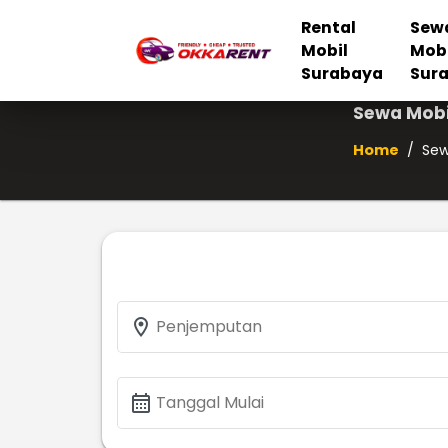
Rental
Sew
Mobil
Mob
Surabaya
Sur
Sewa Mobi
Home
/
Sew
location_on
Penjemputan
calendar_month
Tanggal Mulai