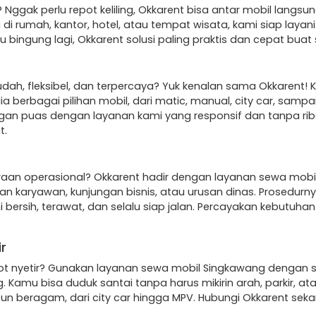
 Nggak perlu repot keliling, Okkarent bisa antar mobil langsun
i rumah, kantor, hotel, atau tempat wisata, kami siap layani
lu bingung lagi, Okkarent solusi paling praktis dan cepat bua
ah, fleksibel, dan terpercaya? Yuk kenalan sama Okkarent!
 berbagai pilihan mobil, dari matic, manual, city car, samp
gan puas dengan layanan kami yang responsif dan tanpa ri
t.
aan operasional? Okkarent hadir dengan layanan sewa mobil
ian karyawan, kunjungan bisnis, atau urusan dinas. Prosedurn
bersih, terawat, dan selalu siap jalan. Percayakan kebutuh
r
ot nyetir? Gunakan layanan sewa mobil Singkawang dengan sop
 Kamu bisa duduk santai tanpa harus mikirin arah, parkir, ata
a pun beragam, dari city car hingga MPV. Hubungi Okkarent s