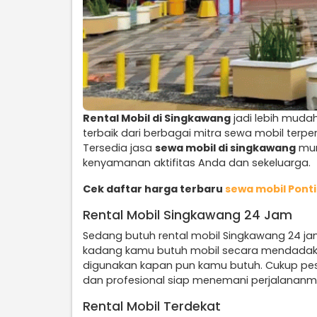
Rental Mobil di Singkawang
jadi lebih mudah
terbaik dari berbagai mitra sewa mobil ter
Tersedia jasa
sewa mobil di singkawang
mur
kenyamanan aktifitas Anda dan sekeluarga.
Cek daftar harga terbaru
sewa mobil Pont
Rental Mobil Singkawang 24 Jam
Sedang butuh rental mobil Singkawang 24 ja
kadang kamu butuh mobil secara mendadak, en
digunakan kapan pun kamu butuh. Cukup pesa
dan profesional siap menemani perjalananmu
Rental Mobil Terdekat