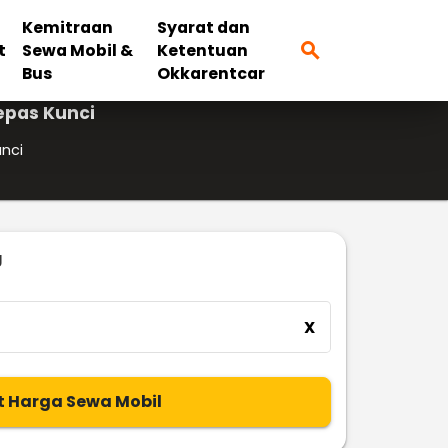
Kemitraan
Syarat dan
search
t
Sewa Mobil &
Ketentuan
Bus
Okkarentcar
epas Kunci
unci
g
X
t Harga Sewa Mobil