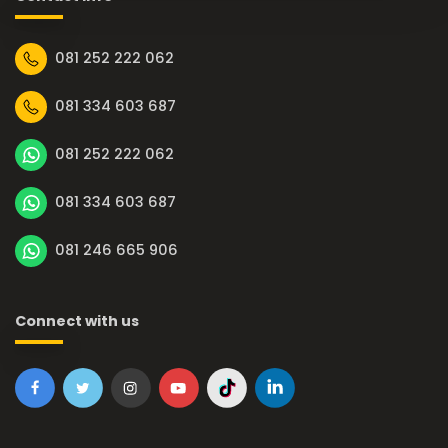
081 252 222 062
081 334 603 687
081 252 222 062
081 334 603 687
081 246 665 906
Connect with us