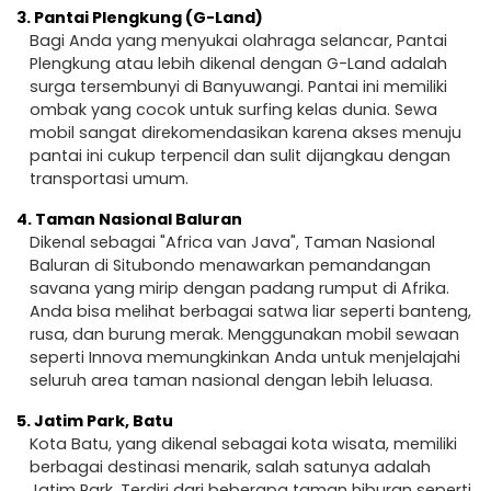
3.
Pantai Plengkung (G-Land)
Bagi Anda yang menyukai olahraga selancar, Pantai
Plengkung atau lebih dikenal dengan G-Land adalah
surga tersembunyi di Banyuwangi. Pantai ini memiliki
ombak yang cocok untuk surfing kelas dunia. Sewa
mobil sangat direkomendasikan karena akses menuju
pantai ini cukup terpencil dan sulit dijangkau dengan
transportasi umum.
4.
Taman Nasional Baluran
Dikenal sebagai "Africa van Java", Taman Nasional
Baluran di Situbondo menawarkan pemandangan
savana yang mirip dengan padang rumput di Afrika.
Anda bisa melihat berbagai satwa liar seperti banteng,
rusa, dan burung merak. Menggunakan mobil sewaan
seperti Innova memungkinkan Anda untuk menjelajahi
seluruh area taman nasional dengan lebih leluasa.
5.
Jatim Park, Batu
Kota Batu, yang dikenal sebagai kota wisata, memiliki
berbagai destinasi menarik, salah satunya adalah
Jatim Park. Terdiri dari beberapa taman hiburan seperti