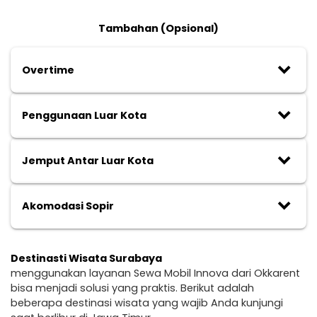
Tambahan (Opsional)
keyboard_arrow_down
Overtime
keyboard_arrow_down
Penggunaan Luar Kota
keyboard_arrow_down
Jemput Antar Luar Kota
keyboard_arrow_down
Akomodasi Sopir
Destinasti Wisata Surabaya
menggunakan layanan Sewa Mobil Innova dari Okkarent
bisa menjadi solusi yang praktis. Berikut adalah
beberapa destinasi wisata yang wajib Anda kunjungi