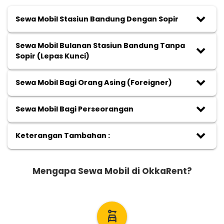
keyboard_arrow_down
Sewa Mobil Stasiun Bandung Dengan Sopir
Sewa Mobil Bulanan Stasiun Bandung Tanpa
keyboard_arrow_down
Sopir (Lepas Kunci)
keyboard_arrow_down
Sewa Mobil Bagi Orang Asing (Foreigner)
keyboard_arrow_down
Sewa Mobil Bagi Perseorangan
keyboard_arrow_down
Keterangan Tambahan :
Mengapa Sewa Mobil di OkkaRent?
car_rental