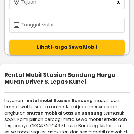
location_on
Tujuan
X
calendar_month
Tanggal Mulai
Lihat Harga Sewa Mobil
Rental Mobil Stasiun Bandung Harga
Murah Driver & Lepas Kunci
Layanan
rental mobil Stasiun Bandung
mudah dan
hemat waktu secara online. Kami juga menyediakan
angkutan
shuttle mobil di Stasiun Bandung
termasuk
sopir. Kami pilihan berbagi mitra sewa mobil terbaik dan
terpercaya OKKARENTCAR Stasiun Bandung. Mulai dari
sewa mobil reguler, angkutan dan sewa mobil mewah di