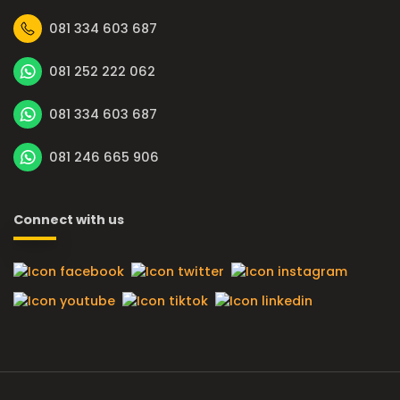
081 334 603 687
081 252 222 062
081 334 603 687
081 246 665 906
Connect with us