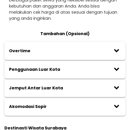
berbagai paket sewa yang fleksibel sesuai dengan
kebutuhan dan anggaran Anda. Anda bisa
melakukan cek harga di atas sesuai dengan tujuan
yang anda inginkan.
Tambahan (Opsional)
keyboard_arrow_down
Overtime
keyboard_arrow_down
Penggunaan Luar Kota
keyboard_arrow_down
Jemput Antar Luar Kota
keyboard_arrow_down
Akomodasi Sopir
Destinasti Wisata Surabaya