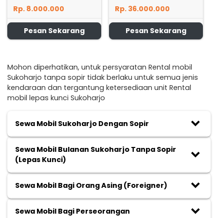
Rp. 8.000.000
Rp. 36.000.000
Pesan Sekarang
Pesan Sekarang
Mohon diperhatikan, untuk persyaratan Rental mobil
Sukoharjo tanpa sopir tidak berlaku untuk semua jenis
kendaraan dan tergantung ketersediaan unit Rental
mobil lepas kunci Sukoharjo
keyboard_arrow_down
Sewa Mobil Sukoharjo Dengan Sopir
Sewa Mobil Bulanan Sukoharjo Tanpa Sopir
keyboard_arrow_down
(Lepas Kunci)
keyboard_arrow_down
Sewa Mobil Bagi Orang Asing (Foreigner)
keyboard_arrow_down
Sewa Mobil Bagi Perseorangan