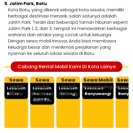
5.
Jatim Park, Batu
Kota Batu, yang dikenal sebagai kota wisata, memiliki
berbagai destinasi menarik, salah satunya adalah
Jatim Park. Terdiri dari beberapa taman hiburan seperti
Jatim Park 1, 2, dan 3, tempat ini menawarkan berbagai
wahana dan atraksi yang cocok untuk keluarga.
Dengan sewa mobil Innova, Anda bisa membawa
keluarga besar dan menikmati perjalanan yang
nyaman ke seluruh lokasi wisata di Batu.
Cabang Rental Mobil Kami Di Kota Lainya
Sewa
Sewa
Sewa
Sewa Mobil
Sewa 
Mobil
Mobil
Mobil
Banyuwangi
Banyu
Location
Location
Location
Location
Locati
Blitar
Bandara
Malang
Blitar
Bandara
Malang
Banyuwangi
Banyu
Juanda
Juanda