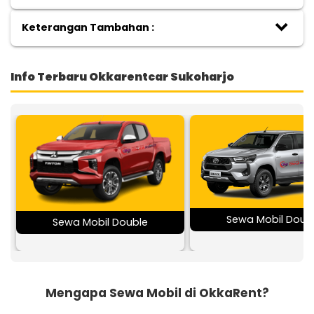
keyboard_arrow_down
Keterangan Tambahan :
Info Terbaru Okkarentcar Sukoharjo
Sewa Mobil Doub
Sewa Mobil Double
Mengapa Sewa Mobil di OkkaRent?