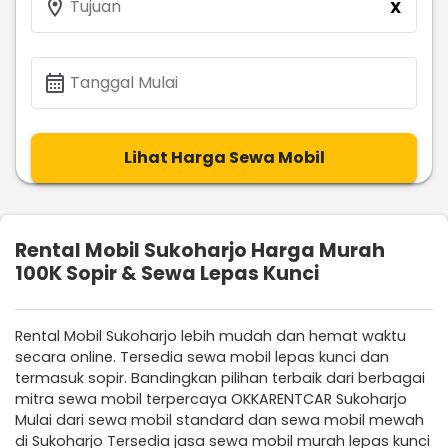
location_on
Tujuan
X
calendar_month
Tanggal Mulai
Lihat Harga Sewa Mobil
Rental Mobil Sukoharjo Harga Murah
100K Sopir & Sewa Lepas Kunci
Rental Mobil Sukoharjo lebih mudah dan hemat waktu
secara online. Tersedia sewa mobil lepas kunci dan
termasuk sopir. Bandingkan pilihan terbaik dari berbagai
mitra sewa mobil terpercaya OKKARENTCAR Sukoharjo
Mulai dari sewa mobil standard dan sewa mobil mewah
di Sukoharjo Tersedia jasa sewa mobil murah lepas kunci