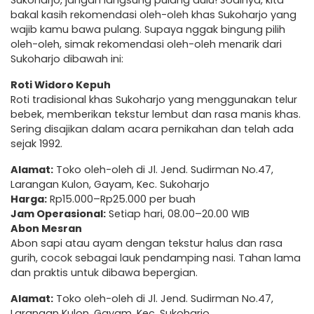
Sukoharjo, jangan langsung pulang dulu! Soalnya, kita
bakal kasih rekomendasi oleh-oleh khas Sukoharjo yang
wajib kamu bawa pulang. Supaya nggak bingung pilih
oleh-oleh, simak rekomendasi oleh-oleh menarik dari
Sukoharjo dibawah ini:
Roti Widoro Kepuh
Roti tradisional khas Sukoharjo yang menggunakan telur
bebek, memberikan tekstur lembut dan rasa manis khas.
Sering disajikan dalam acara pernikahan dan telah ada
sejak 1992.
Alamat:
Toko oleh-oleh di Jl. Jend. Sudirman No.47,
Larangan Kulon, Gayam, Kec. Sukoharjo
Harga:
Rp15.000–Rp25.000 per buah
Jam Operasional:
Setiap hari, 08.00–20.00 WIB
Abon Mesran
Abon sapi atau ayam dengan tekstur halus dan rasa
gurih, cocok sebagai lauk pendamping nasi. Tahan lama
dan praktis untuk dibawa bepergian.
Alamat:
Toko oleh-oleh di Jl. Jend. Sudirman No.47,
Larangan Kulon, Gayam, Kec. Sukoharjo