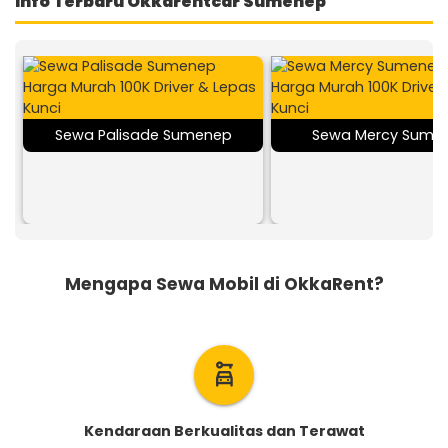
Info Terbaru Okkarentcar Sumenep
Sewa Palisade Sumenep
Sewa Mercy Sume
Mengapa Sewa Mobil di OkkaRent?
car_rental
Kendaraan Berkualitas dan Terawat