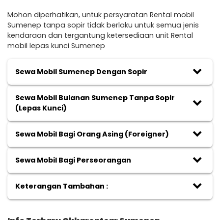
Mohon diperhatikan, untuk persyaratan Rental mobil
Sumenep tanpa sopir tidak berlaku untuk semua jenis
kendaraan dan tergantung ketersediaan unit Rental
mobil lepas kunci Sumenep
keyboard_arrow_down
Sewa Mobil Sumenep Dengan Sopir
Sewa Mobil Bulanan Sumenep Tanpa Sopir
keyboard_arrow_down
(Lepas Kunci)
keyboard_arrow_down
Sewa Mobil Bagi Orang Asing (Foreigner)
keyboard_arrow_down
Sewa Mobil Bagi Perseorangan
keyboard_arrow_down
Keterangan Tambahan :