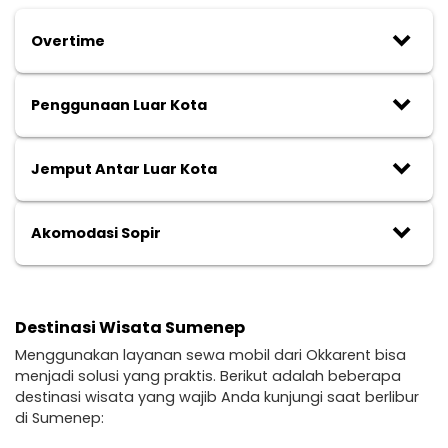
keyboard_arrow_down
Overtime
keyboard_arrow_down
Penggunaan Luar Kota
keyboard_arrow_down
Jemput Antar Luar Kota
keyboard_arrow_down
Akomodasi Sopir
Destinasi Wisata Sumenep
Menggunakan layanan sewa mobil dari Okkarent bisa
menjadi solusi yang praktis. Berikut adalah beberapa
destinasi wisata yang wajib Anda kunjungi saat berlibur
di Sumenep: