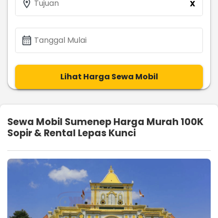
location_on
Tujuan
X
calendar_month
Tanggal Mulai
Lihat Harga Sewa Mobil
Sewa Mobil Sumenep Harga Murah 100K
Sopir & Rental Lepas Kunci