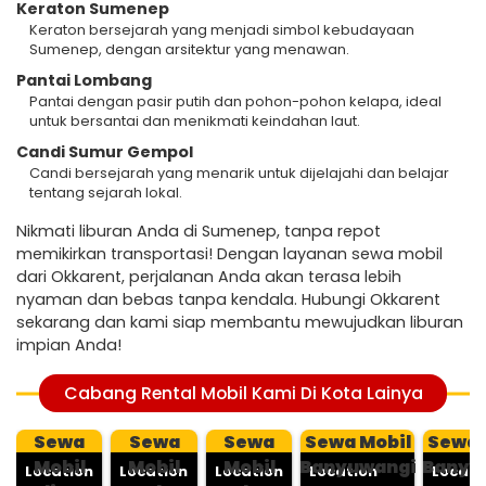
Keraton Sumenep
Keraton bersejarah yang menjadi simbol kebudayaan
Sumenep, dengan arsitektur yang menawan.
Pantai Lombang
Pantai dengan pasir putih dan pohon-pohon kelapa, ideal
untuk bersantai dan menikmati keindahan laut.
Candi Sumur Gempol
Candi bersejarah yang menarik untuk dijelajahi dan belajar
tentang sejarah lokal.
Nikmati liburan Anda di Sumenep, tanpa repot
memikirkan transportasi! Dengan layanan sewa mobil
dari Okkarent, perjalanan Anda akan terasa lebih
nyaman dan bebas tanpa kendala. Hubungi Okkarent
sekarang dan kami siap membantu mewujudkan liburan
impian Anda!
Cabang Rental Mobil Kami Di Kota Lainya
Sewa
Sewa
Sewa
Sewa Mobil
Sewa 
Mobil
Mobil
Mobil
Banyuwangi
Banyu
Location
Location
Location
Location
Locati