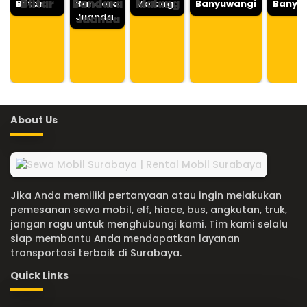
Blitar
Bandara
Malang
Blitar
Bandara
Malang
Banyuwangi
Banyu
Juanda
Juanda
About Us
Jika Anda memiliki pertanyaan atau ingin melakukan
pemesanan sewa mobil, elf, hiace, bus, angkutan, truk,
jangan ragu untuk menghubungi kami. Tim kami selalu
siap membantu Anda mendapatkan layanan
transportasi terbaik di Surabaya.
Quick Links