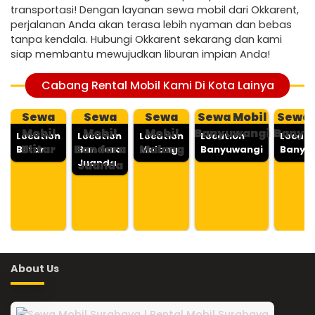
transportasi! Dengan layanan sewa mobil dari Okkarent,
perjalanan Anda akan terasa lebih nyaman dan bebas
tanpa kendala. Hubungi Okkarent sekarang dan kami
siap membantu mewujudkan liburan impian Anda!
Cabang Rental Mobil Kami Di Kota Lainya
Sewa
Sewa
Sewa
Sewa Mobil
Sewa 
Mobil
Mobil
Mobil
Banyuwangi
Banyu
Location
Location
Location
Location
Locati
Blitar
Bandara
Malang
Blitar
Bandara
Malang
Banyuwangi
Banyu
Juanda
Juanda
About Us