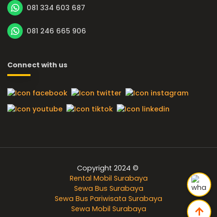
081 334 603 687
081 246 665 906
Connect with us
Copyright 2024 ©
Rental Mobil Surabaya
Sewa Bus Surabaya
Sewa Bus Pariwisata Surabaya
Sewa Mobil Surabaya
arrow_upward