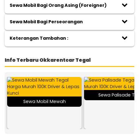
keyboard_arrow_down
Sewa Mobil Bagi Orang Asing (Foreigner)
keyboard_arrow_down
Sewa Mobil Bagi Perseorangan
keyboard_arrow_down
Keterangan Tambahan :
Info Terbaru Okkarentcar Tegal
Sewa Palisade Te
Sewa Mobil Mewah