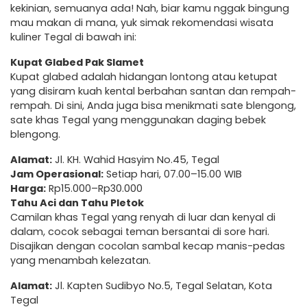
kekinian, semuanya ada! Nah, biar kamu nggak bingung
mau makan di mana, yuk simak rekomendasi wisata
kuliner Tegal di bawah ini:
Kupat Glabed Pak Slamet
Kupat glabed adalah hidangan lontong atau ketupat
yang disiram kuah kental berbahan santan dan rempah-
rempah. Di sini, Anda juga bisa menikmati sate blengong,
sate khas Tegal yang menggunakan daging bebek
blengong.
Alamat:
Jl. KH. Wahid Hasyim No.45, Tegal
Jam Operasional:
Setiap hari, 07.00–15.00 WIB
Harga:
Rp15.000–Rp30.000
Tahu Aci dan Tahu Pletok
Camilan khas Tegal yang renyah di luar dan kenyal di
dalam, cocok sebagai teman bersantai di sore hari.
Disajikan dengan cocolan sambal kecap manis-pedas
yang menambah kelezatan.
Alamat:
Jl. Kapten Sudibyo No.5, Tegal Selatan, Kota
Tegal