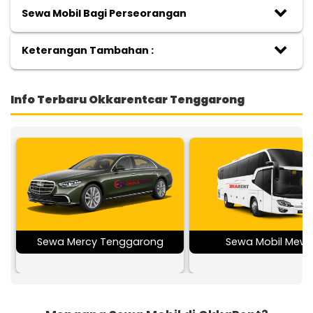
keyboard_arrow_down
Sewa Mobil Bagi Perseorangan
keyboard_arrow_down
Keterangan Tambahan :
Info Terbaru Okkarentcar Tenggarong
Sewa Mercy Tenggarong
Sewa Mobil Mew