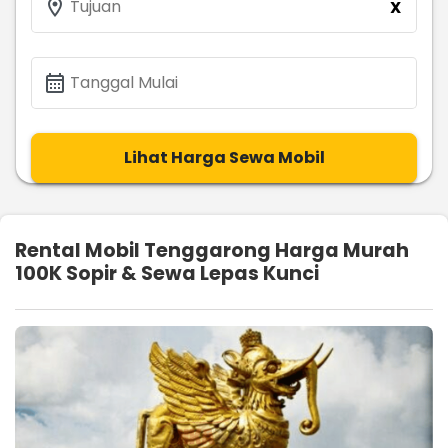
location_on
Tujuan
X
calendar_month
Tanggal Mulai
Lihat Harga Sewa Mobil
Rental Mobil Tenggarong Harga Murah
100K Sopir & Sewa Lepas Kunci