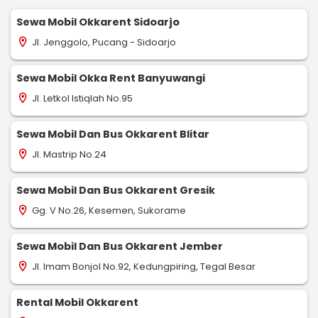
Sewa Mobil Okkarent Sidoarjo
Jl. Jenggolo, Pucang - Sidoarjo
location_on
Sewa Mobil Okka Rent Banyuwangi
Jl. Letkol Istiqlah No.95
location_on
Sewa Mobil Dan Bus Okkarent Blitar
Jl. Mastrip No.24
location_on
Sewa Mobil Dan Bus Okkarent Gresik
Gg. V No.26, Kesemen, Sukorame
location_on
Sewa Mobil Dan Bus Okkarent Jember
Jl. Imam Bonjol No.92, Kedungpiring, Tegal Besar
location_on
Rental Mobil Okkarent