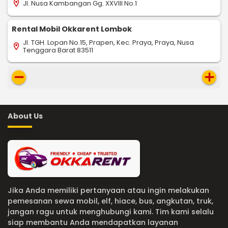
Jl. Nusa Kambangan Gg. XXVIII No.1
location_on
Rental Mobil Okkarent Lombok
Jl. TGH. Lopan No.15, Prapen, Kec. Praya, Praya, Nusa
location_on
Tenggara Barat 83511
remove
add
About Us
Jika Anda memiliki pertanyaan atau ingin melakukan
pemesanan sewa mobil, elf, hiace, bus, angkutan, truk,
jangan ragu untuk menghubungi kami. Tim kami selalu
siap membantu Anda mendapatkan layanan