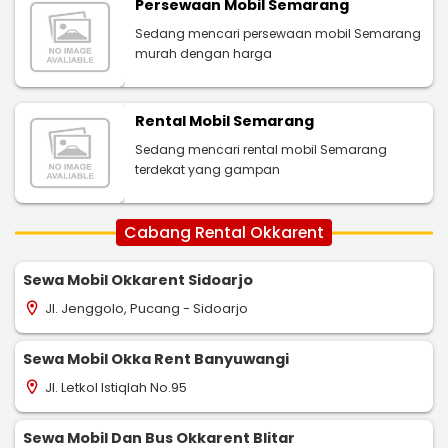
Persewaan Mobil Semarang
Sedang mencari persewaan mobil Semarang
murah dengan harga
Rental Mobil Semarang
Sedang mencari rental mobil Semarang
terdekat yang gampan
Cabang Rental Okkarent
Sewa Mobil Okkarent Sidoarjo
Jl. Jenggolo, Pucang - Sidoarjo
location_on
Sewa Mobil Okka Rent Banyuwangi
Jl. Letkol Istiqlah No.95
location_on
Sewa Mobil Dan Bus Okkarent Blitar