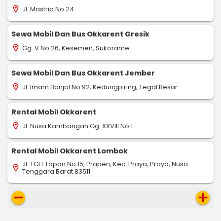
Jl. Mastrip No.24
location_on
Sewa Mobil Dan Bus Okkarent Gresik
Gg. V No.26, Kesemen, Sukorame
location_on
Sewa Mobil Dan Bus Okkarent Jember
Jl. Imam Bonjol No.92, Kedungpiring, Tegal Besar
location_on
Rental Mobil Okkarent
Jl. Nusa Kambangan Gg. XXVIII No.1
location_on
Rental Mobil Okkarent Lombok
Jl. TGH. Lopan No.15, Prapen, Kec. Praya, Praya, Nusa
location_on
Tenggara Barat 83511
remove
add