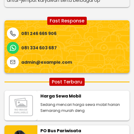
antar-jemput karyawan serta berbagai op
Fast Response
081 246 665 906
081 334 603 687
admin@example.com
Post Terbaru
Harga Sewa Mobil
Sedang mencari harga sewa mobil harian
Semarang murah deng
PO Bus Pariwisata