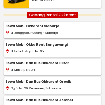
The Definitive Gu
Cabang Rental Okkarent
Sewa Mobil Okkarent Sidoarjo
Jl. Jenggolo, Pucang - Sidoarjo
location_on
Sewa Mobil Okka Rent Banyuwangi
Jl. Letkol Istiqlah No.95
location_on
Sewa Mobil Dan Bus Okkarent Blitar
Jl. Mastrip No.24
location_on
Sewa Mobil Dan Bus Okkarent Gresik
Gg. V No.26, Kesemen, Sukorame
location_on
Sewa Mobil Dan Bus Okkarent Jember