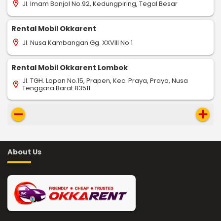
Jl. Imam Bonjol No.92, Kedungpiring, Tegal Besar
location_on
Rental Mobil Okkarent
Jl. Nusa Kambangan Gg. XXVIII No.1
location_on
Rental Mobil Okkarent Lombok
Jl. TGH. Lopan No.15, Prapen, Kec. Praya, Praya, Nusa
location_on
Tenggara Barat 83511
remove
add
About Us