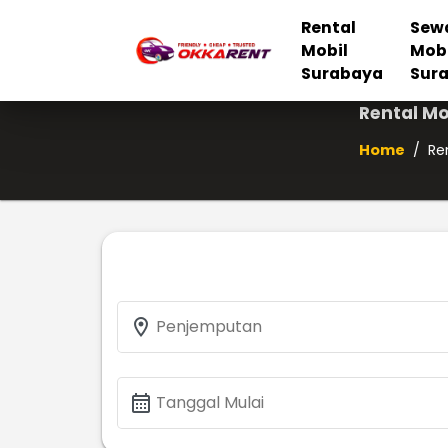
Rental
Sew
Mobil
Mob
Surabaya
Sur
Rental Mo
Home
/
Re
location_on
Penjemputan
calendar_month
Tanggal Mulai