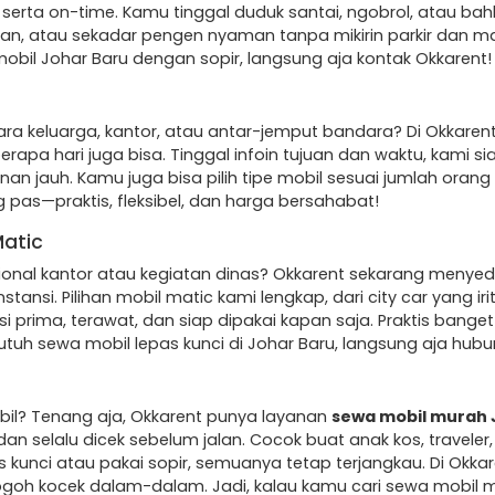
serta on-time. Kamu tinggal duduk santai, ngobrol, atau bahk
ran, atau sekadar pengen nyaman tanpa mikirin parkir dan mace
bil Johar Baru dengan sopir, langsung aja kontak Okkarent!
ra keluarga, kantor, atau antar-jemput bandara? Di Okkaren
rapa hari juga bisa. Tinggal infoin tujuan dan waktu, kami sia
nan jauh. Kamu juga bisa pilih tipe mobil sesuai jumlah oran
g pas—praktis, fleksibel, dan harga bersahabat!
Matic
ional kantor atau kegiatan dinas? Okkarent sekarang menye
tansi. Pilihan mobil matic kami lengkap, dari city car yang 
i prima, terawat, dan siap dipakai kapan saja. Praktis bange
tuh sewa mobil lepas kunci di Johar Baru, langsung aja hubu
bil? Tenang aja, Okkarent punya layanan
sewa mobil murah 
, dan selalu dicek sebelum jalan. Cocok buat anak kos, travel
s kunci atau pakai sopir, semuanya tetap terjangkau. Di Okk
oh kocek dalam-dalam. Jadi, kalau kamu cari sewa mobil mur