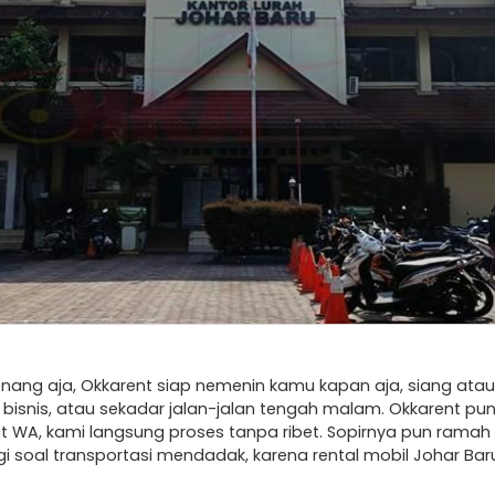
enang aja, Okkarent siap nemenin kamu kapan aja, siang at
bisnis, atau sekadar jalan-jalan tengah malam. Okkarent pun
at WA, kami langsung proses tanpa ribet. Sopirnya pun ra
lagi soal transportasi mendadak, karena rental mobil Johar Ba