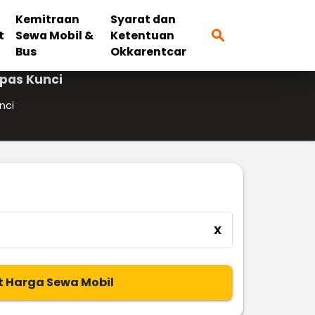
Kemitraan
Syarat dan
search
t
Sewa Mobil &
Ketentuan
Bus
Okkarentcar
epas Kunci
nci
X
t Harga Sewa Mobil