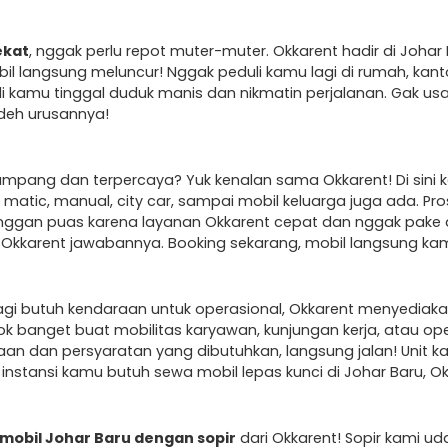
ekat
, nggak perlu repot muter-muter. Okkarent hadir di Johar
bil langsung meluncur! Nggak peduli kamu lagi di rumah, kant
di kamu tinggal duduk manis dan nikmatin perjalanan. Gak usah
 deh urusannya!
pang dan terpercaya? Yuk kenalan sama Okkarent! Di sini 
atic, manual, city car, sampai mobil keluarga juga ada. Pro
nggan puas karena layanan Okkarent cepat dan nggak pake 
 Okkarent jawabannya. Booking sekarang, mobil langsung kam
agi butuh kendaraan untuk operasional, Okkarent menyediak
k banget buat mobilitas karyawan, kunjungan kerja, atau op
dan persyaratan yang dibutuhkan, langsung jalan! Unit kami 
instansi kamu butuh sewa mobil lepas kunci di Johar Baru, Ok
mobil Johar Baru dengan sopir
dari Okkarent! Sopir kami ud