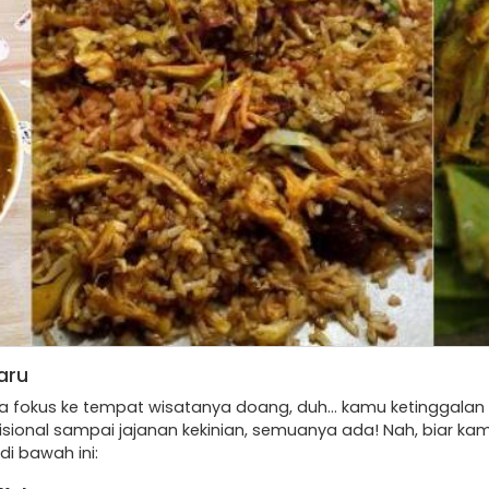
aru
 fokus ke tempat wisatanya doang, duh… kamu ketinggalan ba
disional sampai jajanan kekinian, semuanya ada! Nah, biar 
di bawah ini: