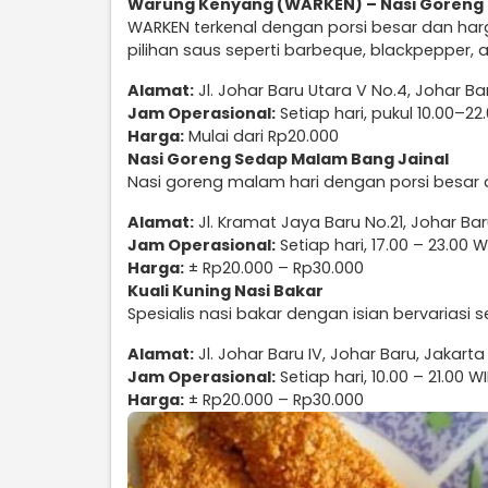
Warung Kenyang (WARKEN) – Nasi Goreng
WARKEN terkenal dengan porsi besar dan har
pilihan saus seperti barbeque, blackpepper,
Alamat:
Jl. Johar Baru Utara V No.4, Johar Ba
Jam Operasional:
Setiap hari, pukul 10.00–22
Harga:
Mulai dari Rp20.000
Nasi Goreng Sedap Malam Bang Jainal
Nasi goreng malam hari dengan porsi besar
Alamat:
Jl. Kramat Jaya Baru No.21, Johar Bar
Jam Operasional:
Setiap hari, 17.00 – 23.00 W
Harga:
± Rp20.000 – Rp30.000
Kuali Kuning Nasi Bakar
Spesialis nasi bakar dengan isian bervariasi 
Alamat:
Jl. Johar Baru IV, Johar Baru, Jakarta
Jam Operasional:
Setiap hari, 10.00 – 21.00 W
Harga:
± Rp20.000 – Rp30.000