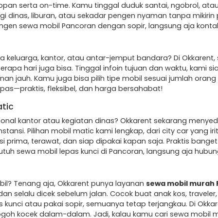
pan serta on-time. Kamu tinggal duduk santai, ngobrol, atau
i dinas, liburan, atau sekadar pengen nyaman tanpa mikirin 
engen sewa mobil Pancoran dengan sopir, langsung aja konta
a keluarga, kantor, atau antar-jemput bandara? Di Okkarent,
rapa hari juga bisa. Tinggal infoin tujuan dan waktu, kami sia
nan jauh. Kamu juga bisa pilih tipe mobil sesuai jumlah oran
 pas—praktis, fleksibel, dan harga bersahabat!
tic
ional kantor atau kegiatan dinas? Okkarent sekarang menye
tansi. Pilihan mobil matic kami lengkap, dari city car yang 
i prima, terawat, dan siap dipakai kapan saja. Praktis bange
utuh sewa mobil lepas kunci di Pancoran, langsung aja hubung
bil? Tenang aja, Okkarent punya layanan
sewa mobil murah
, dan selalu dicek sebelum jalan. Cocok buat anak kos, travel
s kunci atau pakai sopir, semuanya tetap terjangkau. Di Okk
goh kocek dalam-dalam. Jadi, kalau kamu cari sewa mobil mur