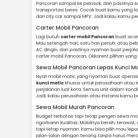
Pancoran sampai ke pelosok, dan pastinya so
transportasi beres. Cocok buat kamu yang lag
dari city car sampai MPV. Jadi kalau kamu p
Carter Mobil Pancoran
Lagi butuh
carter mobil Pancoran
buat acar
Mau setengah hari, satu hari penuh, atau bebe
AC dingin, dan pastinya nyaman buat perjala
carter mobil Pancoran, Okkarent pilihan yang
Sewa Mobil Pancoran Lepas Kunci Ma
Nyari mobil matic yang nyaman buat operas
kunci matic
khusus untuk perusahaan atau ins
perjalanan luar kota. Semua unit dalam kondis
Jadi, kalau perusahaan atau instansi kamu b
Sewa Mobil Murah Pancoran
Budget terbatas tapi tetap pengen sewa mo
ngorbanin kualitas. Mobilnya bersih, terawat
tapi tetap nyaman. Kamu bisa pilih mau lepa
jalan-jalan dengan tenang tanpa harus mero