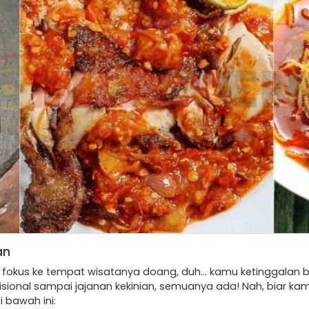
an
fokus ke tempat wisatanya doang, duh… kamu ketinggalan ban
disional sampai jajanan kekinian, semuanya ada! Nah, biar 
 bawah ini: