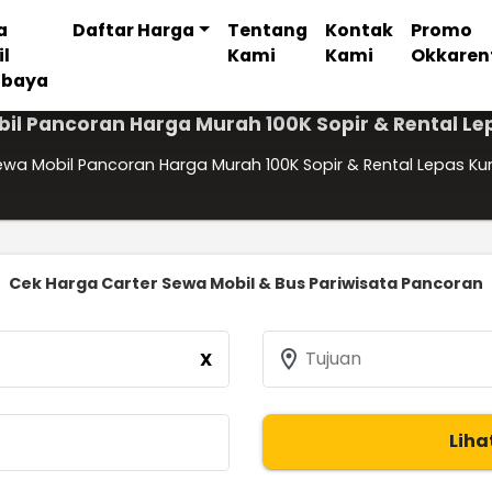
a
Daftar Harga
Tentang
Kontak
Promo
il
Kami
Kami
Okkaren
abaya
il Pancoran Harga Murah 100K Sopir & Rental Le
ewa Mobil Pancoran Harga Murah 100K Sopir & Rental Lepas Ku
Cek Harga Carter Sewa Mobil & Bus Pariwisata Pancoran
location_on
Tujuan
X
Liha