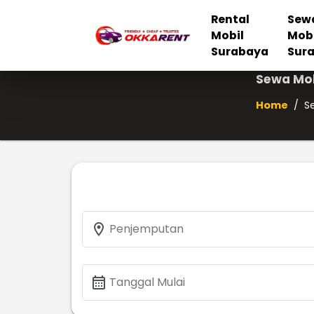
Rental
Sew
Mobil
Mob
Surabaya
Sur
Sewa Mob
Home
/
S
location_on
Penjemputan
calendar_month
Tanggal Mulai