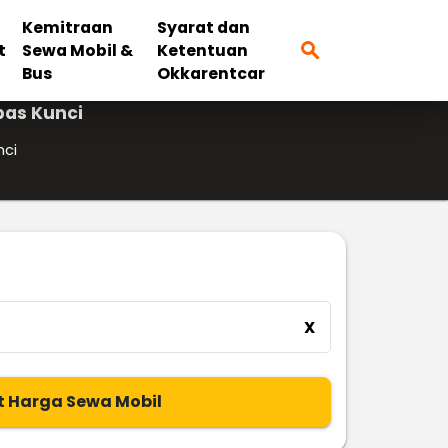
Kemitraan
Syarat dan
search
t
Sewa Mobil &
Ketentuan
Bus
Okkarentcar
pas Kunci
nci
X
t Harga Sewa Mobil