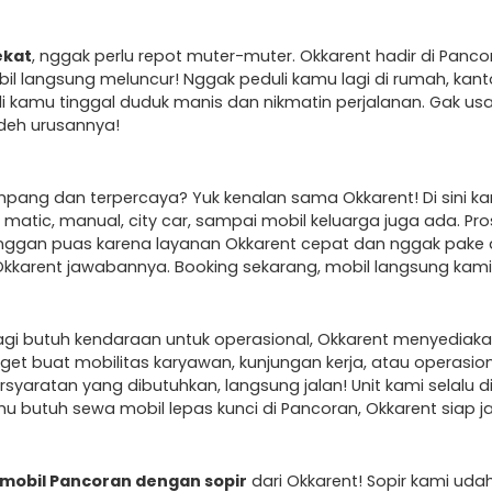
ekat
, nggak perlu repot muter-muter. Okkarent hadir di Panco
bil langsung meluncur! Nggak peduli kamu lagi di rumah, kant
di kamu tinggal duduk manis dan nikmatin perjalanan. Gak usah
 deh urusannya!
ang dan terpercaya? Yuk kenalan sama Okkarent! Di sini ka
atic, manual, city car, sampai mobil keluarga juga ada. Pro
nggan puas karena layanan Okkarent cepat dan nggak pake 
Okkarent jawabannya. Booking sekarang, mobil langsung kami
agi butuh kendaraan untuk operasional, Okkarent menyediak
get buat mobilitas karyawan, kunjungan kerja, atau operasi
aratan yang dibutuhkan, langsung jalan! Unit kami selalu dir
mu butuh sewa mobil lepas kunci di Pancoran, Okkarent siap ja
mobil Pancoran dengan sopir
dari Okkarent! Sopir kami uda