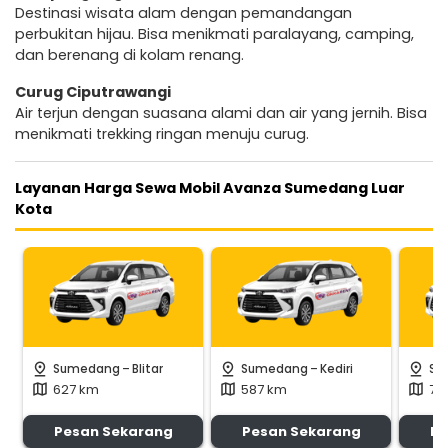
Destinasi wisata alam dengan pemandangan
perbukitan hijau. Bisa menikmati paralayang, camping,
dan berenang di kolam renang.
Curug Ciputrawangi
Air terjun dengan suasana alami dan air yang jernih. Bisa
menikmati trekking ringan menuju curug.
Layanan Harga Sewa Mobil Avanza Sumedang Luar
Kota
-
-
pin_drop
pin_drop
pin_drop
Sumedang
Blitar
Sumedang
Kediri
Su
627 km
587 km
72
map
map
map
Pesan Sekarang
Pesan Sekarang
Pe