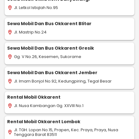
Jl. Letkol Istiqlah No.95
location_on
Sewa Mobil Dan Bus Okkarent Blitar
Jl. Mastrip No.24
location_on
Sewa Mobil Dan Bus Okkarent Gresik
Gg. V No.26, Kesemen, Sukorame
location_on
Sewa Mobil Dan Bus Okkarent Jember
Jl. Imam Bonjol No.92, Kedungpiring, Tegal Besar
location_on
Rental Mobil Okkarent
Jl. Nusa Kambangan Gg. XXVIII No.1
location_on
Rental Mobil Okkarent Lombok
Jl. TGH. Lopan No.15, Prapen, Kec. Praya, Praya, Nusa
location_on
Tenggara Barat 83511