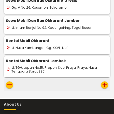
Sewa Mobil Dan Bus Okkarent Gresik
Gg. V No.26, Kesemen, Sukorame
location_on
Sewa Mobil Dan Bus Okkarent Jember
Jl. Imam Bonjol No.92, Kedungpiring, Tegal Besar
location_on
Rental Mobil Okkarent
Jl. Nusa Kambangan Gg. XXVIII No.1
location_on
Rental Mobil Okkarent Lombok
Jl. TGH. Lopan No.15, Prapen, Kec. Praya, Praya, Nusa
location_on
Tenggara Barat 83511
remove
add
About Us