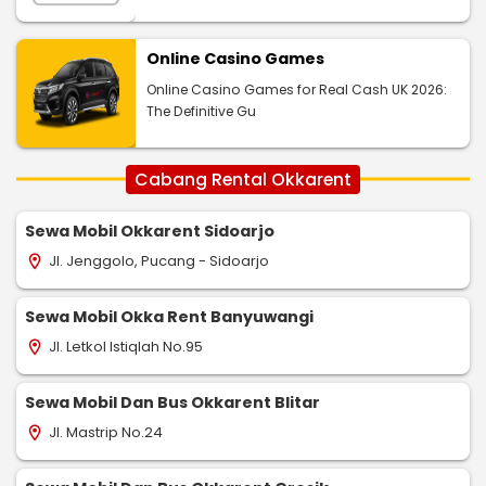
Online Casino Games
Online Casino Games for Real Cash UK 2026:
The Definitive Gu
Cabang Rental Okkarent
Sewa Mobil Okkarent Sidoarjo
Jl. Jenggolo, Pucang - Sidoarjo
location_on
Sewa Mobil Okka Rent Banyuwangi
Jl. Letkol Istiqlah No.95
location_on
Sewa Mobil Dan Bus Okkarent Blitar
Jl. Mastrip No.24
location_on