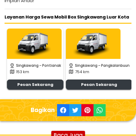
impian Anda!
Layanan Harga Sewa Mobil Box Singkawang Luar Kota
-
-
pin_drop
pin_drop
Singkawang
Pontianak
Singkawang
Pangkalanbuun
153 km
754 km
map
map
Pesan Sekarang
Pesan Sekarang
Bagikan
Baca Juga