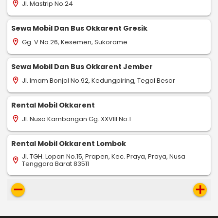
Jl. Mastrip No.24
location_on
Sewa Mobil Dan Bus Okkarent Gresik
Gg. V No.26, Kesemen, Sukorame
location_on
Sewa Mobil Dan Bus Okkarent Jember
Jl. Imam Bonjol No.92, Kedungpiring, Tegal Besar
location_on
Rental Mobil Okkarent
Jl. Nusa Kambangan Gg. XXVIII No.1
location_on
Rental Mobil Okkarent Lombok
Jl. TGH. Lopan No.15, Prapen, Kec. Praya, Praya, Nusa
location_on
Tenggara Barat 83511
remove
add