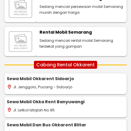
Sedang mencari persewaan mobil Semarang
murah dengan harga
Rental Mobil Semarang
Sedang mencari rental mobil Semarang
terdekat yang gampan
Cabang Rental Okkarent
Sewa Mobil Okkarent Sidoarjo
Jl. Jenggolo, Pucang - Sidoarjo
location_on
Sewa Mobil Okka Rent Banyuwangi
Jl. Letkol Istiqlah No.95
location_on
Sewa Mobil Dan Bus Okkarent Blitar