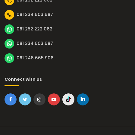
081 252 222 062
081 334 603 687
081 252 222 062
081 334 603 687
081 246 665 906
Connect with us