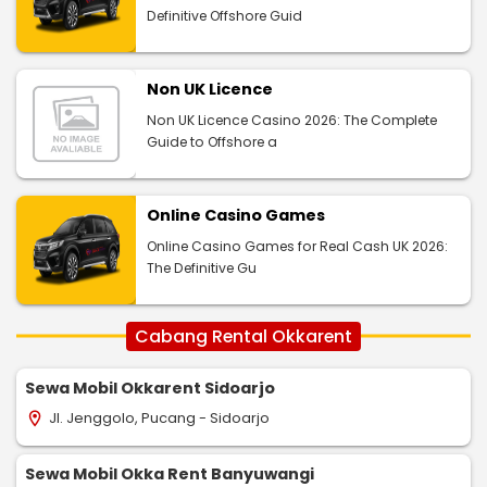
Definitive Offshore Guid
Non UK Licence
Non UK Licence Casino 2026: The Complete
Guide to Offshore a
Online Casino Games
Online Casino Games for Real Cash UK 2026:
The Definitive Gu
Cabang Rental Okkarent
Sewa Mobil Okkarent Sidoarjo
Jl. Jenggolo, Pucang - Sidoarjo
location_on
Sewa Mobil Okka Rent Banyuwangi