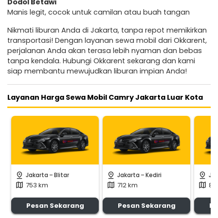
Dodol Betawi
Manis legit, cocok untuk camilan atau buah tangan
Nikmati liburan Anda di Jakarta, tanpa repot memikirkan
transportasi! Dengan layanan sewa mobil dari Okkarent,
perjalanan Anda akan terasa lebih nyaman dan bebas
tanpa kendala. Hubungi Okkarent sekarang dan kami
siap membantu mewujudkan liburan impian Anda!
Layanan Harga Sewa Mobil Camry Jakarta Luar Kota
-
-
pin_drop
pin_drop
pin_drop
Jakarta
Blitar
Jakarta
Kediri
Ja
753 km
712 km
85
map
map
map
Pesan Sekarang
Pesan Sekarang
Pe