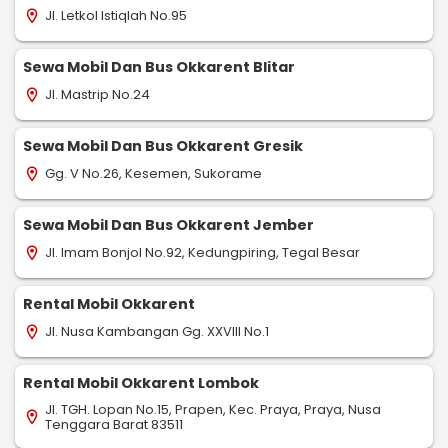
Jl. Letkol Istiqlah No.95
location_on
Sewa Mobil Dan Bus Okkarent Blitar
Jl. Mastrip No.24
location_on
Sewa Mobil Dan Bus Okkarent Gresik
Gg. V No.26, Kesemen, Sukorame
location_on
Sewa Mobil Dan Bus Okkarent Jember
Jl. Imam Bonjol No.92, Kedungpiring, Tegal Besar
location_on
Rental Mobil Okkarent
Jl. Nusa Kambangan Gg. XXVIII No.1
location_on
Rental Mobil Okkarent Lombok
Jl. TGH. Lopan No.15, Prapen, Kec. Praya, Praya, Nusa
location_on
Tenggara Barat 83511