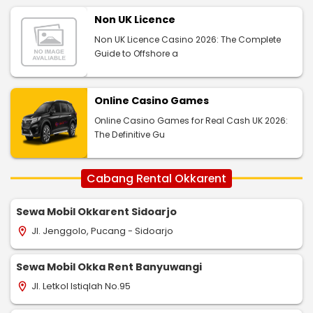
Non UK Licence
Non UK Licence Casino 2026: The Complete
Guide to Offshore a
Online Casino Games
Online Casino Games for Real Cash UK 2026:
The Definitive Gu
Cabang Rental Okkarent
Sewa Mobil Okkarent Sidoarjo
Jl. Jenggolo, Pucang - Sidoarjo
location_on
Sewa Mobil Okka Rent Banyuwangi
Jl. Letkol Istiqlah No.95
location_on