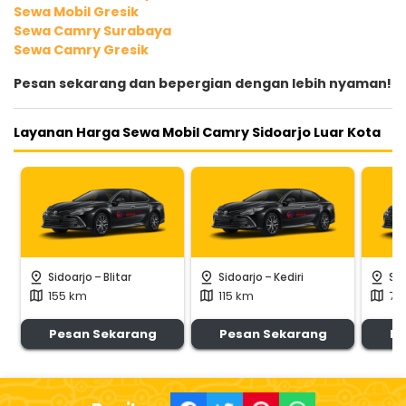
Sewa Mobil Gresik
Sewa Camry Surabaya
Sewa Camry Gresik
Pesan sekarang dan bepergian dengan lebih nyaman!
Layanan Harga Sewa Mobil Camry Sidoarjo Luar Kota
-
-
pin_drop
pin_drop
pin_drop
Sidoarjo
Blitar
Sidoarjo
Kediri
Sid
155 km
115 km
70
map
map
map
Pesan Sekarang
Pesan Sekarang
Pe