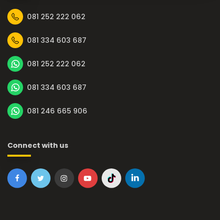
081 252 222 062
081 334 603 687
081 252 222 062
081 334 603 687
081 246 665 906
Connect with us