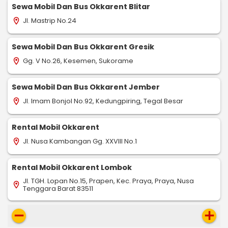
Sewa Mobil Dan Bus Okkarent Blitar
Jl. Mastrip No.24
location_on
Sewa Mobil Dan Bus Okkarent Gresik
Gg. V No.26, Kesemen, Sukorame
location_on
Sewa Mobil Dan Bus Okkarent Jember
Jl. Imam Bonjol No.92, Kedungpiring, Tegal Besar
location_on
Rental Mobil Okkarent
Jl. Nusa Kambangan Gg. XXVIII No.1
location_on
Rental Mobil Okkarent Lombok
Jl. TGH. Lopan No.15, Prapen, Kec. Praya, Praya, Nusa
location_on
Tenggara Barat 83511
remove
add