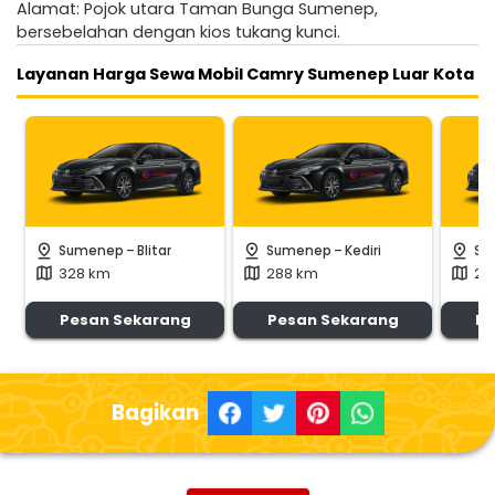
Alamat: Pojok utara Taman Bunga Sumenep,
bersebelahan dengan kios tukang kunci.
Layanan Harga Sewa Mobil Camry Sumenep Luar Kota
-
-
pin_drop
pin_drop
pin_drop
Sumenep
Blitar
Sumenep
Kediri
Su
328 km
288 km
26
map
map
map
Pesan Sekarang
Pesan Sekarang
Pe
Bagikan