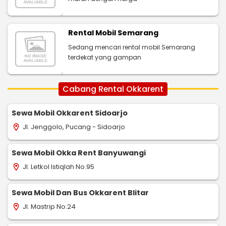
Rental Mobil Semarang
Sedang mencari rental mobil Semarang
terdekat yang gampan
Cabang Rental Okkarent
Sewa Mobil Okkarent Sidoarjo
Jl. Jenggolo, Pucang - Sidoarjo
location_on
Sewa Mobil Okka Rent Banyuwangi
Jl. Letkol Istiqlah No.95
location_on
Sewa Mobil Dan Bus Okkarent Blitar
Jl. Mastrip No.24
location_on