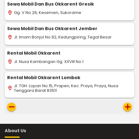
Sewa Mobil Dan Bus Okkarent Gresik
Gg. V No.26, Kesemen, Sukorame
location_on
Sewa Mobil Dan Bus Okkarent Jember
Jl. Imam Bonjol No.92, Kedungpiring, Tegal Besar
location_on
Rental Mobil Okkarent
Jl. Nusa Kambangan Gg. XXVIII No.1
location_on
Rental Mobil Okkarent Lombok
Jl. TGH. Lopan No.15, Prapen, Kec. Praya, Praya, Nusa
location_on
Tenggara Barat 83511
remove
add
About Us