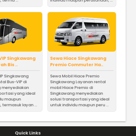
 terma ...
individu maupun perusahaan, ...
VIP Singkawang
Sewa Hiace Singkawang
h Bis ..
Premio Commuter Ha..
IP Singkawang
Sewa Mobil Hiace Premio
tal Bus-VIP di
Singkawang Layanan rental
g menyediakan
mobil Hiace Premio di
portasi yang ideal
Singkawang menyediakan
idu maupun
solusi transportasi yang ideal
 termasuk layan ...
untuk individu maupun peru ...
Quick Links