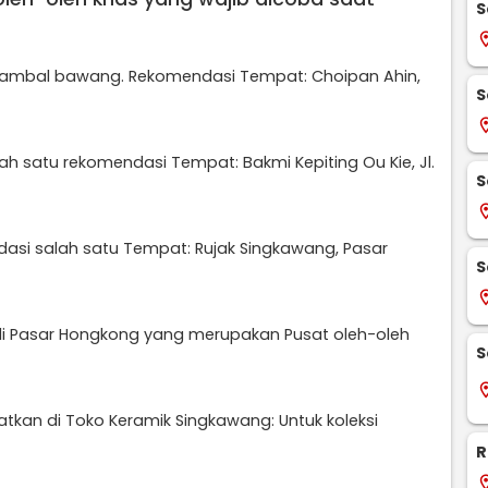
S
locati
 sambal bawang. Rekomendasi Tempat: Choipan Ahin,
S
locati
ah satu rekomendasi Tempat: Bakmi Kepiting Ou Kie, Jl.
S
locati
ndasi salah satu Tempat: Rujak Singkawang, Pasar
S
locati
 di Pasar Hongkong yang merupakan Pusat oleh-oleh
S
locati
patkan di Toko Keramik Singkawang: Untuk koleksi
R
locati