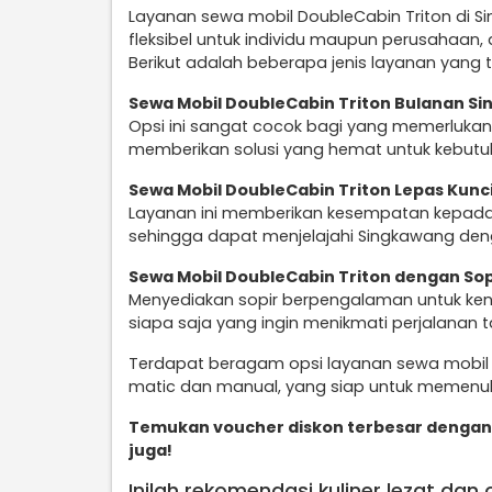
Layanan sewa mobil DoubleCabin Triton di S
fleksibel untuk individu maupun perusahaan,
Berikut adalah beberapa jenis layanan yang t
Sewa Mobil DoubleCabin Triton Bulanan S
Opsi ini sangat cocok bagi yang memerlukan
memberikan solusi yang hemat untuk kebutuha
Sewa Mobil DoubleCabin Triton Lepas Kunc
Layanan ini memberikan kesempatan kepada
sehingga dapat menjelajahi Singkawang deng
Sewa Mobil DoubleCabin Triton dengan So
Menyediakan sopir berpengalaman untuk keny
siapa saja yang ingin menikmati perjalanan 
Terdapat beragam opsi layanan sewa mobil 
matic dan manual, yang siap untuk memenuh
Temukan voucher diskon terbesar dengan 
juga!
Inilah rekomendasi kuliner lezat dan