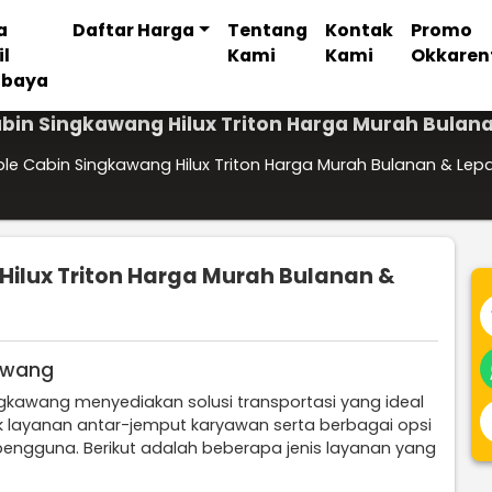
a
Daftar Harga
Tentang
Kontak
Promo
il
Kami
Kami
Okkaren
abaya
bin Singkawang Hilux Triton Harga Murah Bulana
le Cabin Singkawang Hilux Triton Harga Murah Bulanan & Lepa
ilux Triton Harga Murah Bulanan &
kawang
ingkawang menyediakan solusi transportasi yang ideal
 layanan antar-jemput karyawan serta berbagai opsi
engguna. Berikut adalah beberapa jenis layanan yang