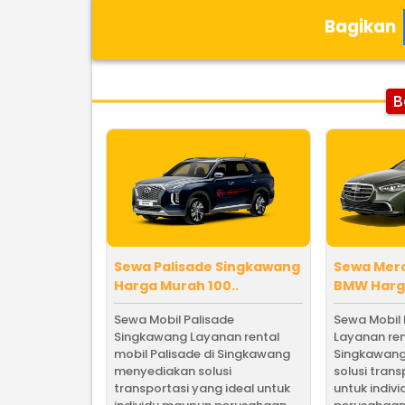
Bagikan
B
Sewa Palisade Singkawang
Sewa Mer
Harga Murah 100..
BMW Harga
Sewa Mobil Palisade
Sewa Mobil
Singkawang Layanan rental
Layanan ren
mobil Palisade di Singkawang
Singkawan
menyediakan solusi
solusi trans
transportasi yang ideal untuk
untuk indiv