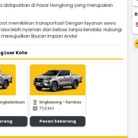
Bisa didapatkan di Pasar Hongkong yang merupakan
R
epot memikirkan transportasi! Dengan layanan sewa
locati
terasa lebih nyaman dan bebas tanpa kendala. Hubungi
 mewujudkan liburan impian Anda!
re
g Luar Kota
-
pin_drop
angkalanbuun
Singkawang
Sambas
77,0 km
map
arang
Pesan Sekarang