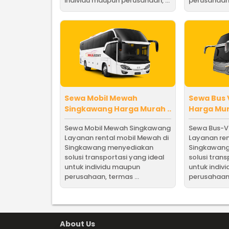
individu maupun perusahaan, ...
perusahaan,
Sewa Mobil Mewah
Sewa Bus 
Singkawang Harga Murah ..
Harga Mura
Sewa Mobil Mewah Singkawang
Sewa Bus-V
Layanan rental mobil Mewah di
Layanan ren
Singkawang menyediakan
Singkawan
solusi transportasi yang ideal
solusi trans
untuk individu maupun
untuk indiv
perusahaan, termas ...
perusahaan,
About Us