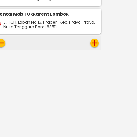
ental Mobil Okkarent Lombok
Jl. TGH. Lopan No.15, Prapen, Kec. Praya, Praya,
on_on
Nusa Tenggara Barat 83511
move
add