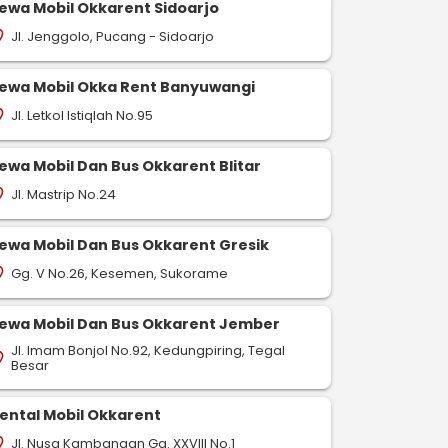
ewa Mobil Okkarent Sidoarjo
Jl. Jenggolo, Pucang - Sidoarjo
on_on
ewa Mobil Okka Rent Banyuwangi
Jl. Letkol Istiqlah No.95
on_on
ewa Mobil Dan Bus Okkarent Blitar
Jl. Mastrip No.24
on_on
ewa Mobil Dan Bus Okkarent Gresik
Gg. V No.26, Kesemen, Sukorame
on_on
ewa Mobil Dan Bus Okkarent Jember
Jl. Imam Bonjol No.92, Kedungpiring, Tegal
on_on
Besar
ental Mobil Okkarent
Jl. Nusa Kambangan Gg. XXVIII No.1
on_on