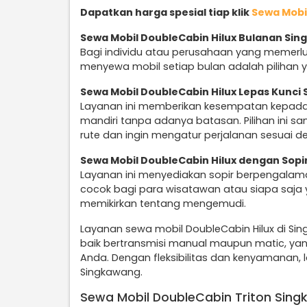
Dapatkan harga spesial tiap klik
Sewa Mobi
Sewa Mobil DoubleCabin Hilux Bulanan Si
Bagi individu atau perusahaan yang memerlu
menyewa mobil setiap bulan adalah pilihan y
Sewa Mobil DoubleCabin Hilux Lepas Kunci
Layanan ini memberikan kesempatan kepad
mandiri tanpa adanya batasan. Pilihan ini 
rute dan ingin mengatur perjalanan sesuai d
Sewa Mobil DoubleCabin Hilux dengan Sop
Layanan ini menyediakan sopir berpengalam
cocok bagi para wisatawan atau siapa saja 
memikirkan tentang mengemudi.
Layanan sewa mobil DoubleCabin Hilux di Si
baik bertransmisi manual maupun matic, ya
Anda. Dengan fleksibilitas dan kenyamanan, la
Singkawang.
Sewa Mobil DoubleCabin Triton Sin