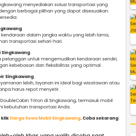
ingkawang menyediakan solusi transportasi yang
 dengan berbagai pilihan yang dapat disesuaikan.
ersedia:
ingkawang
 kendaraan dalam jangka waktu yang lebih lama,
n transportasi sehari-hari.
i Singkawang
 pelanggan untuk mengemudikan kendaraan sendiri,
an kebebasan dan fleksibilitas yang optimal.
pir Singkawang
amanan lebih, layanan ini ideal bagi wisatawan atau
tanpa harus repot menyetir.
DoubleCabin Triton di Singkawang, termasuk mobil
i kebutuhan transportasi Anda.
klik
Harga Sewa Mobil Singkawang
. Coba sekarang
 oleh-oleh khas yang wajib dicoba saat