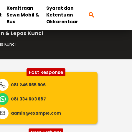
Kemitraan
Syarat dan
search
t
Sewa Mobil &
Ketentuan
Bus
Okkarentcar
n & Lepas Kunci
s Kunci
Fast Response
081 246 665 906
081 334 603 687
admin@example.com