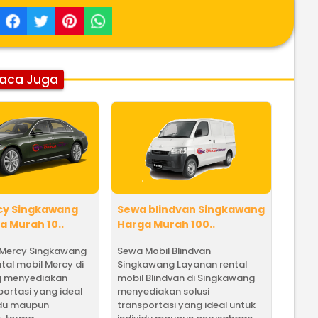
aca Juga
cy Singkawang
Sewa blindvan Singkawang
 Murah 10..
Harga Murah 100..
 Mercy Singkawang
Sewa Mobil Blindvan
tal mobil Mercy di
Singkawang Layanan rental
g menyediakan
mobil Blindvan di Singkawang
portasi yang ideal
menyediakan solusi
idu maupun
transportasi yang ideal untuk