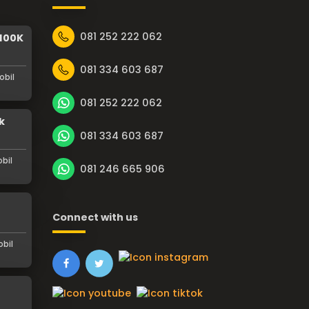
081 252 222 062
 100K
081 334 603 687
obil
081 252 222 062
k
081 334 603 687
bil
081 246 665 906
Connect with us
bil