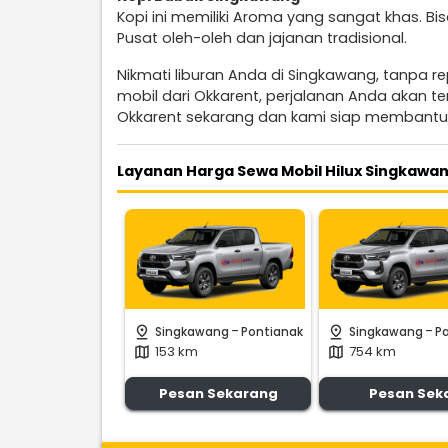
Kopi ini memiliki Aroma yang sangat khas. 
Pusat oleh-oleh dan jajanan tradisional.
Nikmati liburan Anda di Singkawang, tanpa r
mobil dari Okkarent, perjalanan Anda akan 
Okkarent sekarang dan kami siap membantu
Layanan Harga Sewa Mobil Hilux Singkawan
-
-
pin_drop
pin_drop
Singkawang
Pontianak
Singkawang
P
153 km
754 km
map
map
Pesan Sekarang
Pesan Sek