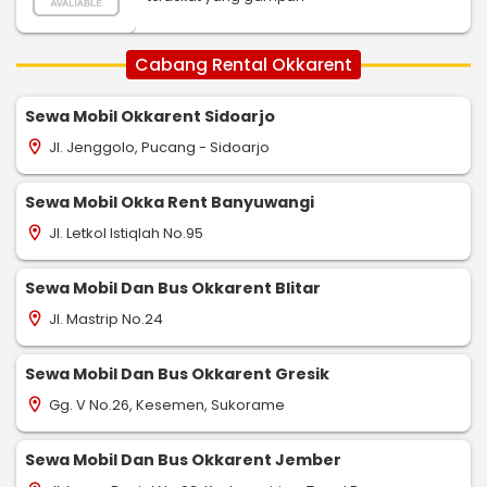
Cabang Rental Okkarent
Sewa Mobil Okkarent Sidoarjo
Jl. Jenggolo, Pucang - Sidoarjo
location_on
Sewa Mobil Okka Rent Banyuwangi
Jl. Letkol Istiqlah No.95
location_on
Sewa Mobil Dan Bus Okkarent Blitar
Jl. Mastrip No.24
location_on
Sewa Mobil Dan Bus Okkarent Gresik
Gg. V No.26, Kesemen, Sukorame
location_on
Sewa Mobil Dan Bus Okkarent Jember