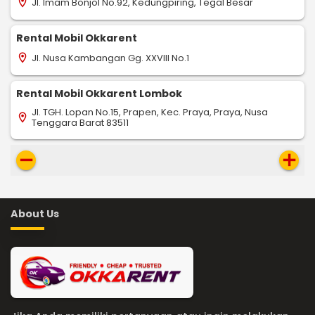
Jl. Imam Bonjol No.92, Kedungpiring, Tegal Besar
location_on
Rental Mobil Okkarent
Jl. Nusa Kambangan Gg. XXVIII No.1
location_on
Rental Mobil Okkarent Lombok
Jl. TGH. Lopan No.15, Prapen, Kec. Praya, Praya, Nusa
location_on
Tenggara Barat 83511
remove
add
About Us