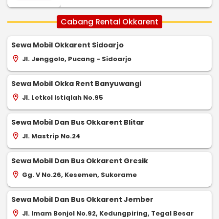
Cabang Rental Okkarent
Sewa Mobil Okkarent Sidoarjo
Jl. Jenggolo, Pucang - Sidoarjo
location_on
Sewa Mobil Okka Rent Banyuwangi
Jl. Letkol Istiqlah No.95
location_on
Sewa Mobil Dan Bus Okkarent Blitar
Jl. Mastrip No.24
location_on
Sewa Mobil Dan Bus Okkarent Gresik
Gg. V No.26, Kesemen, Sukorame
location_on
Sewa Mobil Dan Bus Okkarent Jember
Jl. Imam Bonjol No.92, Kedungpiring, Tegal Besar
location_on