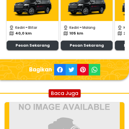
-
-
pin_drop
pin_drop
pin_drop
Kediri
Blitar
Kediri
Malang
Ked
40,0 km
105 km
25
map
map
map
Pesan Sekarang
Pesan Sekarang
Pe
Bagikan
Baca Juga