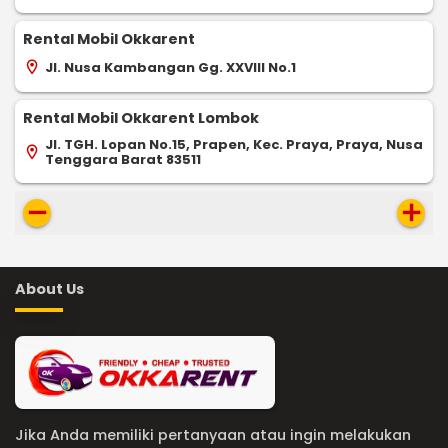
Rental Mobil Okkarent
Jl. Nusa Kambangan Gg. XXVIII No.1
location_on
Rental Mobil Okkarent Lombok
Jl. TGH. Lopan No.15, Prapen, Kec. Praya, Praya, Nusa
location_on
Tenggara Barat 83511
remove
add
About Us
Jika Anda memiliki pertanyaan atau ingin melakukan