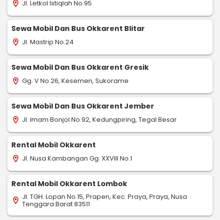
Jl. Letkol Istiqlah No.95
location_on
Sewa Mobil Dan Bus Okkarent Blitar
Jl. Mastrip No.24
location_on
Sewa Mobil Dan Bus Okkarent Gresik
Gg. V No.26, Kesemen, Sukorame
location_on
Sewa Mobil Dan Bus Okkarent Jember
Jl. Imam Bonjol No.92, Kedungpiring, Tegal Besar
location_on
Rental Mobil Okkarent
Jl. Nusa Kambangan Gg. XXVIII No.1
location_on
Rental Mobil Okkarent Lombok
Jl. TGH. Lopan No.15, Prapen, Kec. Praya, Praya, Nusa
location_on
Tenggara Barat 83511