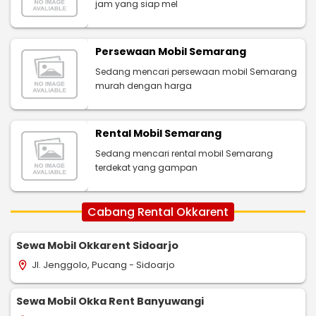
jam yang siap mel
Persewaan Mobil Semarang
Sedang mencari persewaan mobil Semarang
murah dengan harga
Rental Mobil Semarang
Sedang mencari rental mobil Semarang
terdekat yang gampan
Cabang Rental Okkarent
Sewa Mobil Okkarent Sidoarjo
Jl. Jenggolo, Pucang - Sidoarjo
location_on
Sewa Mobil Okka Rent Banyuwangi