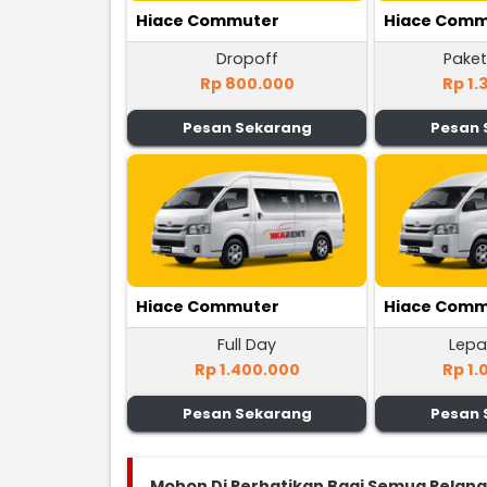
Hiace Commuter
Hiace Comm
Dropoff
Paket
Rp 800.000
Rp 1.
Pesan Sekarang
Pesan 
Hiace Commuter
Hiace Comm
Full Day
Lepa
Rp 1.400.000
Rp 1.
Pesan Sekarang
Pesan 
Mohon Di Perhatikan Bagi Semua Pelan