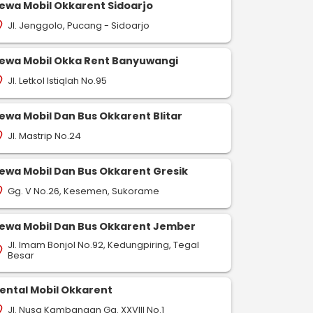
ewa Mobil Okkarent Sidoarjo
Jl. Jenggolo, Pucang - Sidoarjo
on_on
ewa Mobil Okka Rent Banyuwangi
Jl. Letkol Istiqlah No.95
on_on
ewa Mobil Dan Bus Okkarent Blitar
Jl. Mastrip No.24
on_on
ewa Mobil Dan Bus Okkarent Gresik
Gg. V No.26, Kesemen, Sukorame
on_on
ewa Mobil Dan Bus Okkarent Jember
Jl. Imam Bonjol No.92, Kedungpiring, Tegal
on_on
Besar
ental Mobil Okkarent
Jl. Nusa Kambangan Gg. XXVIII No.1
on_on