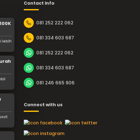
Contact Info
081 252 222 062
 100K
081 334 603 687
i lebih
081 252 222 062
urah
081 334 603 687
bil
081 246 665 906
u
Connect with us
usat