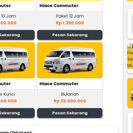
uter
Hiace Commuter
 10 Jam
Paket 12 Jam
300.000
Rp 1.350.000
Sekarang
Pesan Sekarang
uter
Hiace Commuter
s Kunci
Bulanan
000.000
Rp 26.000.000
Sekarang
Pesan Sekarang
ggan Okkarent