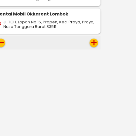
ental Mobil Okkarent Lombok
Jl. TGH. Lopan No.15, Prapen, Kec. Praya, Praya,
on_on
Nusa Tenggara Barat 83511
move
add