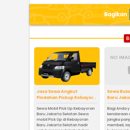
Bagikan
B
Jasa Sewa Angkut
Sewa Bul
Pindahan Pickup Kebayor..
Baru Jakar
Sewa Mobil Pick Up Kebayoran
Bagi Anda 
Baru Jakarta Selatan Sewa
kendaraan 
mobil Pick Up di Kebayoran
jangka pan
Baru Jakarta Selatan hadir
membeli, l