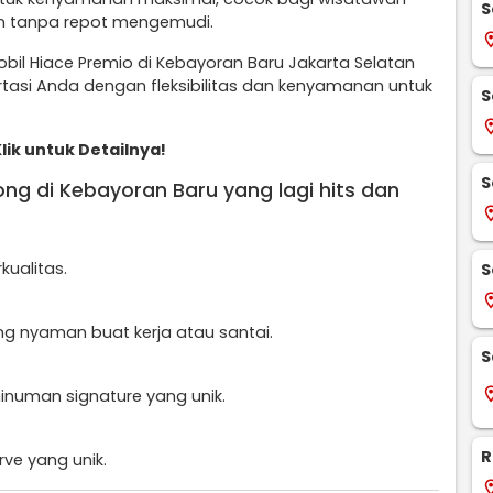
S
an tanpa repot mengemudi.
locati
bil Hiace Premio di Kebayoran Baru Jakarta Selatan
asi Anda dengan fleksibilitas dan kenyamanan untuk
S
locati
Klik untuk Detailnya!
S
ng di Kebayoran Baru yang lagi hits dan
locati
ualitas.
S
locati
g nyaman buat kerja atau santai.
S
locati
numan signature yang unik.
R
ve yang unik.
locati