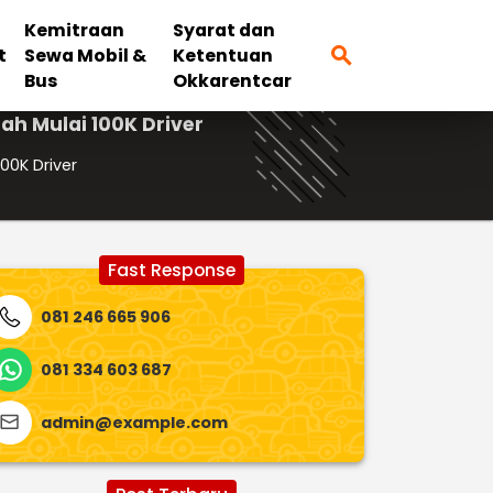
Kemitraan
Syarat dan
search
t
Sewa Mobil &
Ketentuan
Bus
Okkarentcar
h Mulai 100K Driver
00K Driver
Fast Response
081 246 665 906
081 334 603 687
admin@example.com