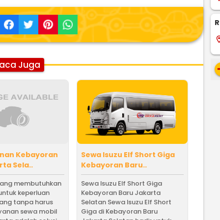
R
locati
aca Juga
re
anan Kebayoran
Sewa Isuzu Elf Short Giga
ta Sela..
Kebayoran Baru..
yang membutuhkan
Sewa Isuzu Elf Short Giga
untuk keperluan
Kebayoran Baru Jakarta
jang tanpa harus
Selatan Sewa Isuzu Elf Short
ayanan sewa mobil
Giga di Kebayoran Baru