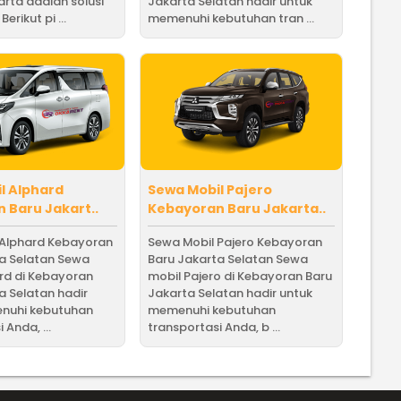
arta adalah solusi
Jakarta Selatan hadir untuk
erikut pi ...
memenuhi kebutuhan tran ...
l Alphard
Sewa Mobil Pajero
 Baru Jakart..
Kebayoran Baru Jakarta..
 Alphard Kebayoran
Sewa Mobil Pajero Kebayoran
ta Selatan Sewa
Baru Jakarta Selatan Sewa
rd di Kebayoran
mobil Pajero di Kebayoran Baru
a Selatan hadir
Jakarta Selatan hadir untuk
nuhi kebutuhan
memenuhi kebutuhan
 Anda, ...
transportasi Anda, b ...