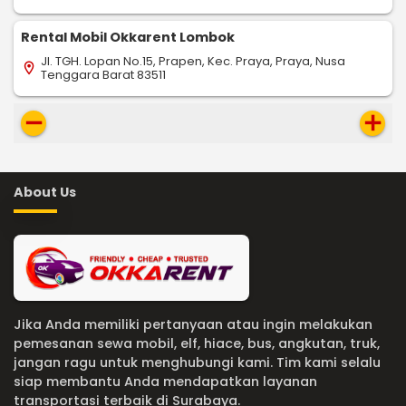
Rental Mobil Okkarent Lombok
Jl. TGH. Lopan No.15, Prapen, Kec. Praya, Praya, Nusa
location_on
Tenggara Barat 83511
remove
add
About Us
Jika Anda memiliki pertanyaan atau ingin melakukan
pemesanan sewa mobil, elf, hiace, bus, angkutan, truk,
jangan ragu untuk menghubungi kami. Tim kami selalu
siap membantu Anda mendapatkan layanan
transportasi terbaik di Surabaya.