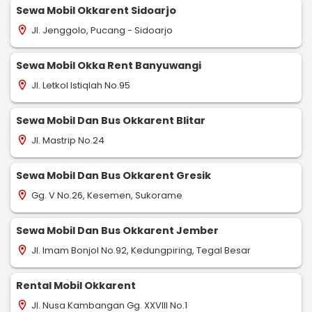
Sewa Mobil Okkarent Sidoarjo
Jl. Jenggolo, Pucang - Sidoarjo
location_on
Sewa Mobil Okka Rent Banyuwangi
Jl. Letkol Istiqlah No.95
location_on
Sewa Mobil Dan Bus Okkarent Blitar
Jl. Mastrip No.24
location_on
Sewa Mobil Dan Bus Okkarent Gresik
Gg. V No.26, Kesemen, Sukorame
location_on
Sewa Mobil Dan Bus Okkarent Jember
Jl. Imam Bonjol No.92, Kedungpiring, Tegal Besar
location_on
Rental Mobil Okkarent
Jl. Nusa Kambangan Gg. XXVIII No.1
location_on