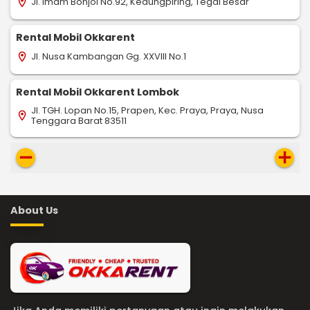
Jl. Imam Bonjol No.92, Kedungpiring, Tegal Besar
location_on
Rental Mobil Okkarent
Jl. Nusa Kambangan Gg. XXVIII No.1
location_on
Rental Mobil Okkarent Lombok
Jl. TGH. Lopan No.15, Prapen, Kec. Praya, Praya, Nusa
location_on
Tenggara Barat 83511
remove
add
About Us