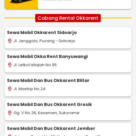
Cabang Rental Okkarent
Sewa Mobil Okkarent Sidoarjo
Jl. Jenggolo, Pucang - Sidoarjo
location_on
Sewa Mobil Okka Rent Banyuwangi
Jl. Letkol Istiqlah No.95
location_on
Sewa Mobil Dan Bus Okkarent Blitar
Jl. Mastrip No.24
location_on
Sewa Mobil Dan Bus Okkarent Gresik
Gg. V No.26, Kesemen, Sukorame
location_on
Sewa Mobil Dan Bus Okkarent Jember