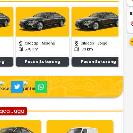
R
locati
re
-
-
pin_drop
pin_drop
pin_
Cilacap
Malang
Cilacap
Jogja
570 km
170 km
map
map
m
ng
Pesan Sekarang
Pesan Sekarang
aca Juga