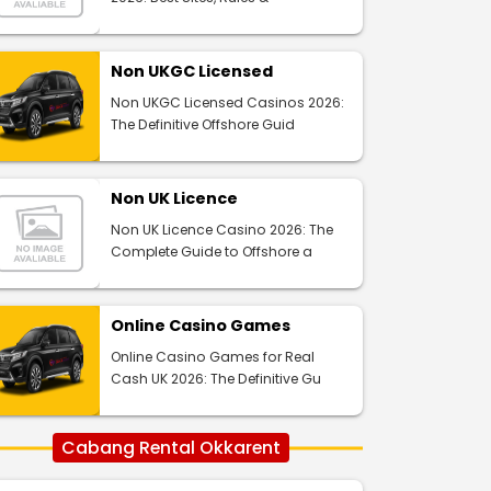
Non UKGC Licensed
Non UKGC Licensed Casinos 2026:
The Definitive Offshore Guid
Non UK Licence
Non UK Licence Casino 2026: The
Complete Guide to Offshore a
Online Casino Games
Online Casino Games for Real
Cash UK 2026: The Definitive Gu
Cabang Rental Okkarent