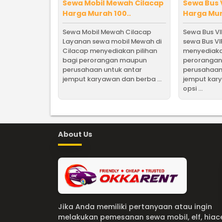
Sewa Mobil Mewah Cilacap
Sewa Bus 
Harga Murah 100..
Harga Mur
Sewa Mobil Mewah Cilacap
Sewa Bus VI
Layanan sewa mobil Mewah di
sewa Bus VI
Cilacap menyediakan pilihan
menyediakan
bagi perorangan maupun
peroranga
perusahaan untuk antar
perusahaan
jemput karyawan dan berba ...
jemput kar
opsi ...
About Us
Jika Anda memiliki pertanyaan atau ingin
melakukan pemesanan sewa mobil, elf, hiac