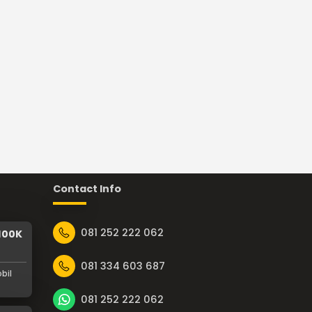
Contact Info
081 252 222 062
100K
081 334 603 687
bil
081 252 222 062