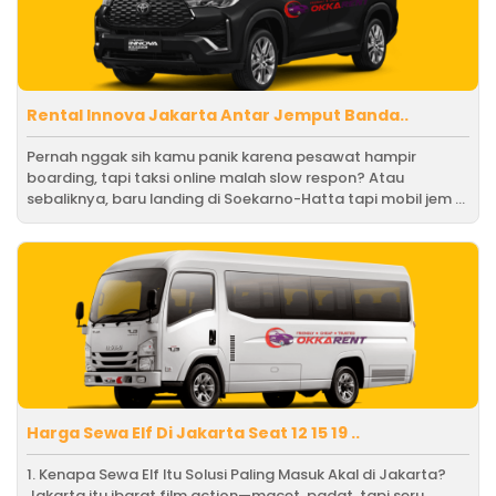
Rental Innova Jakarta Antar Jemput Banda..
Pernah nggak sih kamu panik karena pesawat hampir
boarding, tapi taksi online malah slow respon? Atau
sebaliknya, baru landing di Soekarno-Hatta tapi mobil jem ...
Harga Sewa Elf Di Jakarta Seat 12 15 19 ..
1. Kenapa Sewa Elf Itu Solusi Paling Masuk Akal di Jakarta?
Jakarta itu ibarat film action—macet, padat, tapi seru.