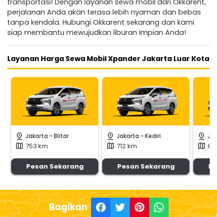
transportasi! Dengan layanan sewa mobil dari Okkarent,
perjalanan Anda akan terasa lebih nyaman dan bebas
tanpa kendala. Hubungi Okkarent sekarang dan kami
siap membantu mewujudkan liburan impian Anda!
Layanan Harga Sewa Mobil Xpander Jakarta Luar Kota
-
-
pin_drop
pin_drop
pin_drop
Jakarta
Blitar
Jakarta
Kediri
Ja
753 km
712 km
85
map
map
map
Pesan Sekarang
Pesan Sekarang
Pe
Bagikan