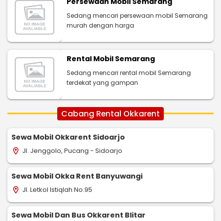
Persewaan Mobil Semarang
Sedang mencari persewaan mobil Semarang
murah dengan harga
Rental Mobil Semarang
Sedang mencari rental mobil Semarang
terdekat yang gampan
Cabang Rental Okkarent
Sewa Mobil Okkarent Sidoarjo
Jl. Jenggolo, Pucang - Sidoarjo
location_on
Sewa Mobil Okka Rent Banyuwangi
Jl. Letkol Istiqlah No.95
location_on
Sewa Mobil Dan Bus Okkarent Blitar