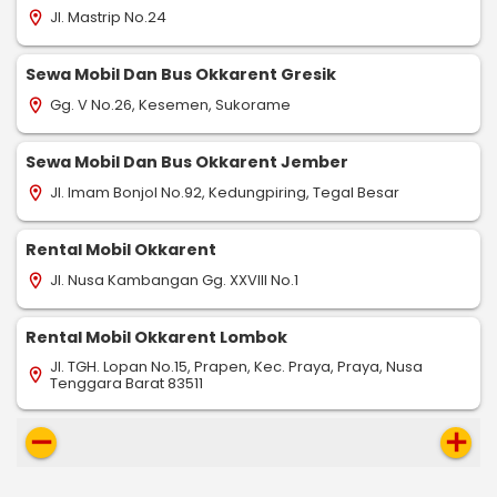
Jl. Mastrip No.24
location_on
Sewa Mobil Dan Bus Okkarent Gresik
Gg. V No.26, Kesemen, Sukorame
location_on
Sewa Mobil Dan Bus Okkarent Jember
Jl. Imam Bonjol No.92, Kedungpiring, Tegal Besar
location_on
Rental Mobil Okkarent
Jl. Nusa Kambangan Gg. XXVIII No.1
location_on
Rental Mobil Okkarent Lombok
Jl. TGH. Lopan No.15, Prapen, Kec. Praya, Praya, Nusa
location_on
Tenggara Barat 83511
remove
add