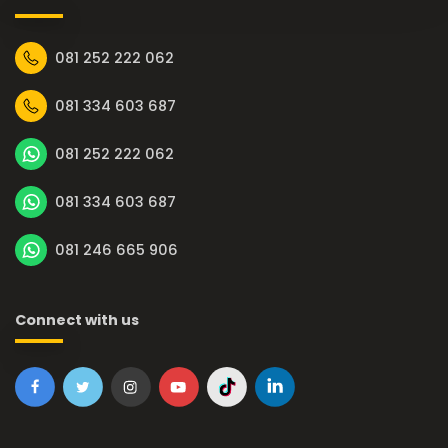
081 252 222 062
081 334 603 687
081 252 222 062
081 334 603 687
081 246 665 906
Connect with us