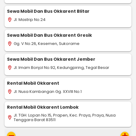
Sewa Mobil Dan Bus Okkarent Blitar
Jl. Mastrip No.24
location_on
Sewa Mobil Dan Bus Okkarent Gresik
Gg. V No.26, Kesemen, Sukorame
location_on
Sewa Mobil Dan Bus Okkarent Jember
Jl. Imam Bonjol No.92, Kedungpiring, Tegal Besar
location_on
Rental Mobil Okkarent
Jl. Nusa Kambangan Gg. XXVIII No.1
location_on
Rental Mobil Okkarent Lombok
Jl. TGH. Lopan No.15, Prapen, Kec. Praya, Praya, Nusa
location_on
Tenggara Barat 83511
remove
add