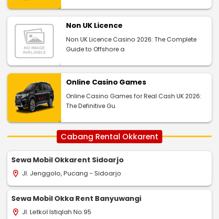
Non UK Licence
Non UK Licence Casino 2026: The Complete
Guide to Offshore a
Online Casino Games
Online Casino Games for Real Cash UK 2026:
The Definitive Gu
Cabang Rental Okkarent
Sewa Mobil Okkarent Sidoarjo
Jl. Jenggolo, Pucang - Sidoarjo
location_on
Sewa Mobil Okka Rent Banyuwangi
Jl. Letkol Istiqlah No.95
location_on