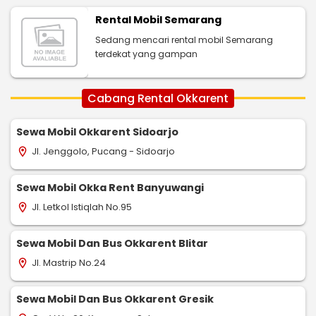
Rental Mobil Semarang
Sedang mencari rental mobil Semarang
terdekat yang gampan
Cabang Rental Okkarent
Sewa Mobil Okkarent Sidoarjo
Jl. Jenggolo, Pucang - Sidoarjo
location_on
Sewa Mobil Okka Rent Banyuwangi
Jl. Letkol Istiqlah No.95
location_on
Sewa Mobil Dan Bus Okkarent Blitar
Jl. Mastrip No.24
location_on
Sewa Mobil Dan Bus Okkarent Gresik