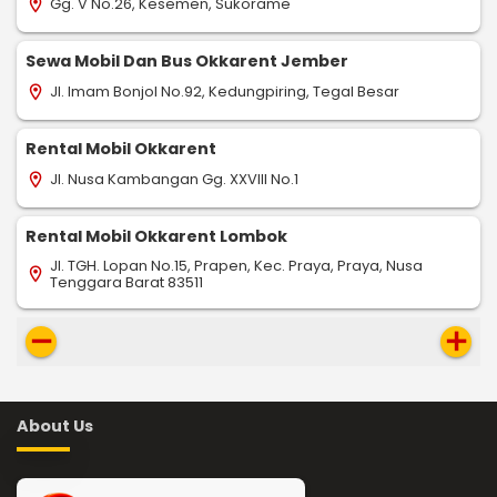
Gg. V No.26, Kesemen, Sukorame
location_on
Sewa Mobil Dan Bus Okkarent Jember
Jl. Imam Bonjol No.92, Kedungpiring, Tegal Besar
location_on
Rental Mobil Okkarent
Jl. Nusa Kambangan Gg. XXVIII No.1
location_on
Rental Mobil Okkarent Lombok
Jl. TGH. Lopan No.15, Prapen, Kec. Praya, Praya, Nusa
location_on
Tenggara Barat 83511
remove
add
About Us